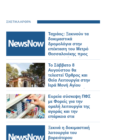
ΣΧΕΤΙΚΑ ΑΡΘΡΑ
Ταχιάος: Ξεκινούν τα
δοκιμαστικά
δρομολόγια στην
επέκταση του Μετρό
Θεσσαλονίκης προς
Καλαμαριά – Στόχος η
λειτουργία έως το
Το Σάββατο 8
τέλος του μήνα.
Αυγούστου θα
τελεστεί Όρθρος και
Θεία Λειτουργία στην
Ιερά Μονή Αγίου
Γεωργίου Αστακού
στις 07:00 το πρωί.
Ευρεία σύσκεψη ΠΦΣ
με Φορείς για την
ομαλή λειτουργία της
αγοράς και την
επάρκεια στα
φάρμακα!
Ξεκινά η δοκιμαστική
λειτουργία του
βορειότερου