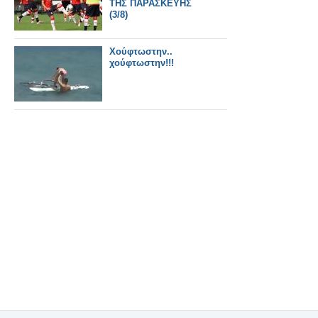
ΤΗΣ ΠΑΡΑΣΚΕΥΗΣ
(3/8)
Χούφτωστην..
χούφτωστην!!!