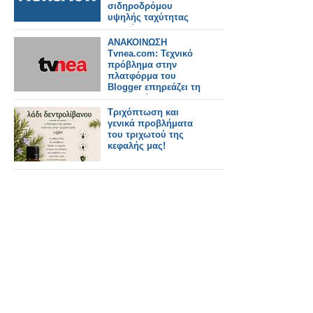
σιδηροδρόμου
υψηλής ταχύτητας
της Κίνας.
ΑΝΑΚΟΙΝΩΣΗ
Tvnea.com: Τεχνικό
πρόβλημα στην
πλατφόρμα του
Blogger επηρεάζει τη
λειτουργία της
ιστοσελίδας
Τριχόπτωση και
γενικά προβλήματα
του τριχωτού της
κεφαλής μας!