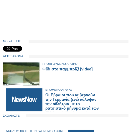
ΜΟΙΡΑΣΤΕΙΤΕ
ΔΕΙΤΕ ΑΚΟΜΑ
ΠΡΟΗΓΟΥΜΕΝΟ ΑΡΘΡΟ
Φίδι στο παρμπρίζ! [video]
ΕΠΟΜΕΝΟ ΑΡΘΡΟ
Οι Εβραίοι που κυβερνούν
την Γερμανία (ενώ κάλυψαν
την αθλήτρια με το
ρατσιστικό μήνυμα κατά των
Ελλήνων) έδιωξαν από την
ΣΧΟΛΙΑΣΤΕ
Ολυμπιάδα αθλήτρια επειδή
έχει σχέση με εθνικιστή!!!
(Είπαμε το "Ολυμπιακό
Ιδεώδες" είναι οι
ΑΚΟΛΟΥΘΗΣΤΕ ΤΟ NEWSNOWGR.COM