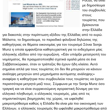
Focus, να δίνει
με δημοσίευμα
του συμβουλές
στους
τουρίστες που
βρίσκονται
στην Ελλάδα
για διακοπές στην περίπτωση εξόδου της Ελλάδας από το ευρώ.
Μάλιστα, το δημοσίευμα, το περιοδικό φιλοξενεί δηλώσεις της
καθηγήτριας σε θέματα οικονομίας για τον τουρισμό Σόνια Sonja
Munz η οποία εμφανίζεται καθησυχαστική για το ενδεχόμενο μίας
ελληνικής εξόδου από την ευρωζώνη. «Εάν υπάρξει μετατροπή του
νομίσματος, θα πραγματοποιηθεί σχετικά ομαλά μέσα σε ένα
Σαββατοκύριακο, όταν οι τράπεζες θα έχουν ήδη κλείσει. Αυτό
σημαίνει απλά για τους τουρίστες ότι δεν θα μπορούν να κάνουν
ανάληψη μετρητών από μηχανήματα αυτόματης ανάληψης»
αναφέρει η καθηγήτρια που συμβουλεύει τους τουρίστες να έχουν
περισσότερα μετρητά μαζί τους. Σύμφωνα με την Sonja Munz όσο
τραγική και να είναι συρρικνούμενη αγοραστική δύναμη για τον
ελληνικό πληθυσμό, ο ελληνικός τουρισμός, μίας από τις
σημαντικότερες βιομηχανίες της χώρας, να ωφεληθεί
μακροπρόθεσμα καθώς η Ελλάδα θα είναι μία πιο οικονομική των
Ελλήνων, ο ελληνικός τουρισμός θα ωφεληθεί μακροπρόθεσμα από