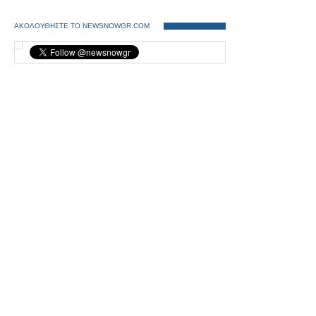
ΑΚΟΛΟΥΘΗΣΤΕ ΤΟ NEWSNOWGR.COM