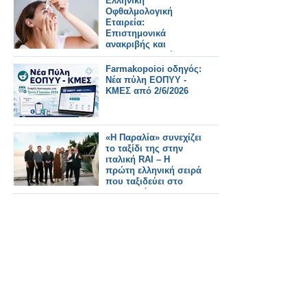
Ελληνική
Μπαλωμένου
Οφθαλμολογική
Εταιρεία:
Επιστημονικά
ανακριβής και
παραπλανητική η
διόρθωση της
Farmakopoioi οδηγός:
μυωπίας με σταγόνες
Νέα πύλη ΕΟΠΥΥ -
ΚΜΕΣ από 2/6/2026
«Η Παραλία» συνεχίζει
το ταξίδι της στην
ιταλική RAI – Η
πρώτη ελληνική σειρά
που ταξιδεύει στο
εξωτερικό