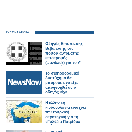
ΣΧΕΤΙΚΑ ΑΡΘΡΑ
Οδηγός Εκτύπωσης
Βεβαίωσης του
ποσού αυτόματης
επιστροφής
(clawback) για το Α'
και Β' εξάμηνο 2025
Το σιδηροδρομικό
δυστύχημα θα
μπορούσε να είχε
αποφευχθεί αν ο
οδηγός είχε
χρησιμοποιήσει το
σύστημα έκτακτης
Η ελληνική
ανάγκης σύμφωνα με
κινδυνολογία ενισχύει
έρευνα.
την τουρκική
στρατηγική για τη
«Γαλάζια Πατρίδα» –
Ανάλυση του
Κωνσταντίνου