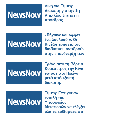
από την Ε.Ε
αυξημένες επενδύσεις
Δίκη για Τέμπη:
στις σιδηροδρομικές
Διακοπή για την 1η
μεταφορές.
Απριλίου ζήτησε η
πρόεδρος
«Πήγαινε και άφησε
ένα λουλούδι»: Οι
Κινέζοι χρήστες του
διαδικτύου αντιδρούν
στην επανέναρξη των
ταξιδιών στη Βόρεια
Κορέα
Τρένο από τη Βόρεια
Κορέα προς την Κίνα
έφτασε στο Πεκίνο
μετά από εξαετή
διακοπή.
Τέμπη: Επείγουσα
εντολή του
Υπουργείου
Μεταφορών να ελέγξει
όλα τα καθίσματα στη
Hellenic Train