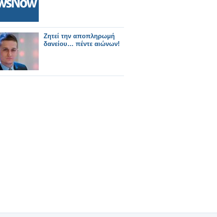
Ζητεί την αποπληρωμή
δανείου… πέντε αιώνων!