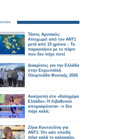
 ΑΡΘΡΑ
Τάσος Αρνιακός:
Αποχωρεί από τον ΑΝΤ1
μετά από 19 χρόνια – Το
παρασκήνιο με το πάρτι
που δεν πήγε ποτέ
Διακρίσεις για την Ελλάδα
στην Ευρωπαϊκή
Ολυμπιάδα Φυσικής 2026
Ανατροπή στο «Καλημέρα
Ελλάδα»: Η Λιβαθυνού
απομακρύνεται– τι δεν
πήγε καλά;
Ζήνα Κουτσελίνη για
ΑΝΤ1: Ότι κάτι επειδή
πήγε καλά το καλοκαίρι,