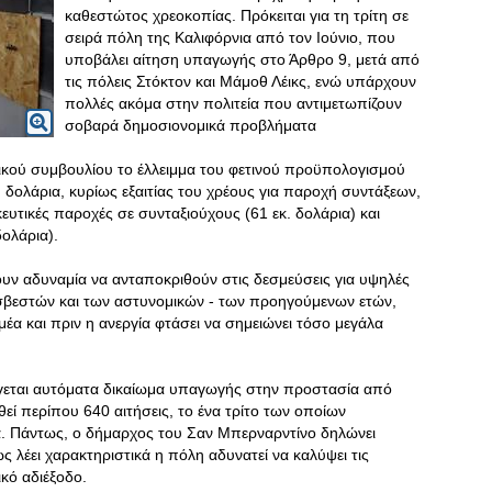
καθεστώτος χρεοκοπίας. Πρόκειται για τη τρίτη σε
σειρά πόλη της Καλιφόρνια από τον Ιούνιο, που
υποβάλει αίτηση υπαγωγής στο Άρθρο 9, μετά από
τις πόλεις Στόκτον και Μάμοθ Λέικς, ενώ υπάρχουν
πολλές ακόμα στην πολιτεία που αντιμετωπίζουν
σοβαρά δημοσιονομικά προβλήματα
κού συμβουλίου το έλλειμμα του φετινού προϋπολογισμού
. δολάρια, κυρίως εξαιτίας του χρέους για παροχή συντάξεων,
κευτικές παροχές σε συνταξιούχους (61 εκ. δολάρια) και
δολάρια).
υν αδυναμία να ανταποκριθούν στις δεσμεύσεις για υψηλές
οσβεστών και των αστυνομικών - των προηγούμενων ετών,
έα και πριν η ανεργία φτάσει να σημειώνει τόσο μεγάλα
γεται αυτόματα δικαίωμα υπαγωγής στην προστασία από
εί περίπου 640 αιτήσεις, το ένα τρίτο των οποίων
. Πάντως, ο δήμαρχος του Σαν Μπερναρντίνο δηλώνει
 λέει χαρακτηριστικά η πόλη αδυνατεί να καλύψει τις
ικό αδιέξοδο.