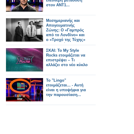
ελεύθερη μετάδοση
στον ΑΝΤ1...
Μεσημεριανής και
Απογευματινής
Ζώνης: Ο «Γαμπρός
από το Λονδίνο» και
ο «Τροχό της Τύχης»
οι επιλογές του
κοινού...
ΣΚΑΙ: Το My Style
Rocks ετοιμάζεται να
επιστρέψει – Τι
αλλάζει στο νέο κύκλο
Το "Lingo"
ετοιμάζεται... - Αυτή
είναι η υποψήφια για
την παρουσίαση...