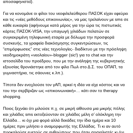
αποσαφηνιστεί).
Για να κονομάνε οι φίλοι του νεοφιλελεύθερου ΠΑΣΟΚ είχαν εφεύρει
και τις «νέες μεθόδους επικοινωνίας», να μας τρελαίνουν με sms σε
κάθε ευκαιρία (αφήνουμε κατά μέρος για την ώρα τις πιστωτικές
κάρτες ΠΑΣΟΚ-VISA, την υπαγωγή χιλιάδων πελατών σε
συγκεκριμένη τηλεφωνική εταιρία με δόλωμα την προσφορά
συσκευής, τα γραφεία διακόσμησης συγκεντρώσεων, τις
“επιμόρφωσεις” στις νέες τεχνολογίες- διαδίκτυο με την πρόσληψη
νεοδημοκράτη «νεολαίου»-blogger (sic!) για το chat και την
ιστοσελίδα του προέδρου, που με την ανάληψη της κυβερνητικής
εξουσίας θρονιάστηκε από τον φίλο Πωλ στο Δ.Σ
. του ΟΠΑΠ, τα
γυμναστήρια, τις σάουνες κ.λπ.).
Τίποτα δεν ενοχλούσε τον γΑΠ, αρκεί η ιδέα να είχε κόστος και να
του την σερβίριζαν ως «επικοινωνιακή»… κάτι σαν το therapy
shopping.
Ποιος ξεχνάει ότι μιλούσε π.χ. σε μικρή αίθουσα μια μικρής πόλης
και χιλιάδες sms εκτοξεύονταν σε χιλιάδες μέλη σ’ ολόκληρη την
Ελλάδα… κι όχι μια φορά αλλά δεκάδες την ίδια ημέρα και 10
ημέρες πριν μιλήσει ο αναμορφωτής της Ελλάδας. Τι κι αν αυτό
προκαλούσε εμετούς σε ανθρώπους που ήταν σοσιαλιστές κι όχι