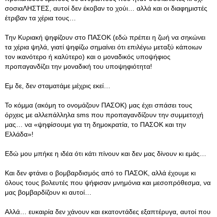
σοσιαΛΗΣΤΕΣ, αυτοί δεν έκοβαν το χούι… αλλά και οι διαφημιστές
έτριβαν τα χέρια τους…
Την Κυριακή ψηφίζουν στο ΠΑΣΟΚ (εδώ πρέπει η ζωή να σηκώνει
τα χέρια ψηλά, γιατί ψηφίζω σημαίνει ότι επιλέγω μεταξύ κάποιων
τον ικανότερο ή καλύτερο) και ο μοναδικός υποψήφιος
προπαγανδίζει την μοναδική του υποψηφιότητα!
Εμ δε, δεν σταματάμε μέχρις εκεί…
Το κόμμα (ακόμη το ονομάζουν ΠΑΣΟΚ) μας έχει σπάσει τους
όρχεις με αλλεπάλληλα sms που προπαγανδίζουν την συμμετοχή
μας… να «ψηφίσουμε για τη δημοκρατία, το ΠΑΣΟΚ και την
Ελλάδα»!
Εδώ μου μπήκε η ιδέα ότι κάτι πίνουν και δεν μας δίνουν κι εμάς…
Και δεν φτάνει ο βομβαρδισμός από το ΠΑΣΟΚ, αλλά έχουμε κι
όλους τους βολευτές που ψήφισαν μνημόνια και μεσοπρόθεσμα, να
μας βομβαρδίζουν κι αυτοί…
Αλλά… ευκαιρία δεν χάνουν και εκατοντάδες εξαπτέρυγα, αυτοί που