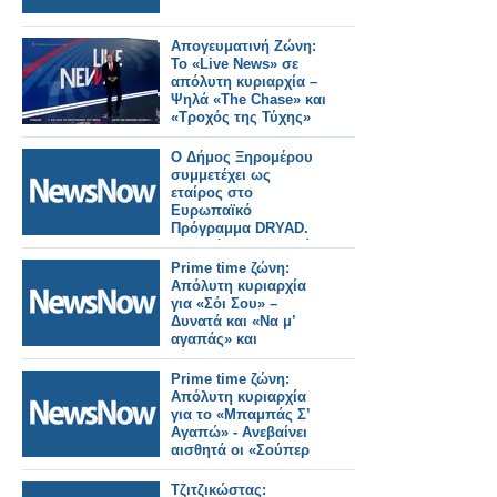
Απογευματινή Ζώνη:
Το «Live News» σε
απόλυτη κυριαρχία –
Ψηλά «The Chase» και
«Τροχός της Τύχης»
Ο Δήμος Ξηρομέρου
συμμετέχει ως
εταίρος στο
Ευρωπαϊκό
Πρόγραμμα DRYAD.
Με απόλυτη επιτυχία
η επίδειξη DR5.
Prime time ζώνη:
Απόλυτη κυριαρχία
για «Σόι Σου» –
Δυνατά και «Να μ’
αγαπάς» και
«MasterChef»
Prime time ζώνη:
Απόλυτη κυριαρχία
για το «Μπαμπάς Σ’
Αγαπώ» - Ανεβαίνει
αισθητά οι «Σούπερ
Ήρωες»
Τζιτζικώστας: