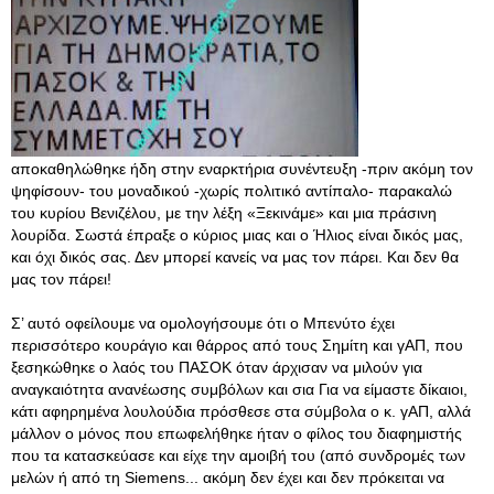
αποκαθηλώθηκε ήδη στην εναρκτήρια συνέντευξη -πριν ακόμη τον
ψηφίσουν- του μοναδικού -χωρίς πολιτικό αντίπαλο- παρακαλώ
του κυρίου Βενιζέλου, με την λέξη «Ξεκινάμε» και μια πράσινη
λουρίδα. Σωστά έπραξε ο κύριος μιας και ο Ήλιος είναι δικός μας,
και όχι δικός σας. Δεν μπορεί κανείς να μας τον πάρει. Και δεν θα
μας τον πάρει!
Σ’ αυτό οφείλουμε να ομολογήσουμε ότι ο Μπενύτο έχει
περισσότερο κουράγιο και θάρρος από τους Σημίτη και γΑΠ, που
ξεσηκώθηκε ο λαός του ΠΑΣΟΚ όταν άρχισαν να μιλούν για
αναγκαιότητα ανανέωσης συμβόλων και σια Για να είμαστε δίκαιοι,
κάτι αφηρημένα λουλούδια πρόσθεσε στα σύμβολα ο κ. γΑΠ, αλλά
μάλλον ο μόνος που επωφελήθηκε ήταν ο φίλος του διαφημιστής
που τα κατασκεύασε και είχε την αμοιβή του (από συνδρομές των
μελών ή από τη Siemens... ακόμη δεν έχει και δεν πρόκειται να