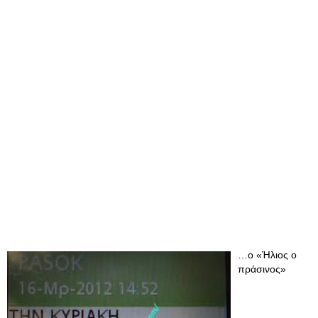
…ο «Ήλιος ο
πράσινος»