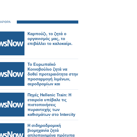
 ΑΡΘΡΑ
Καρπούζι, το ζητά ο
οργανισμός μας, το
επιβάλλει το καλοκαίρι.
Το Ευρωπαϊκό
Κοινοβούλιο ζητά να
δοθεί προτεραιότητα στην
προσαρμογή λιμένων,
αεροδρομίων και
σιδηροδρόμων για
στρατιωτική χρήση.
Πηγές Hellenic Train: H
εταιρεία υπέβαλε τις
πιστοποιήσεις
πυραντοχής των
καθισμάτων στo Intercity
62 που ζητά η ΡΑΣ
Η σιδηροδρομική
βιομηχανία ζητά
απλοποιημένα πρότυπα