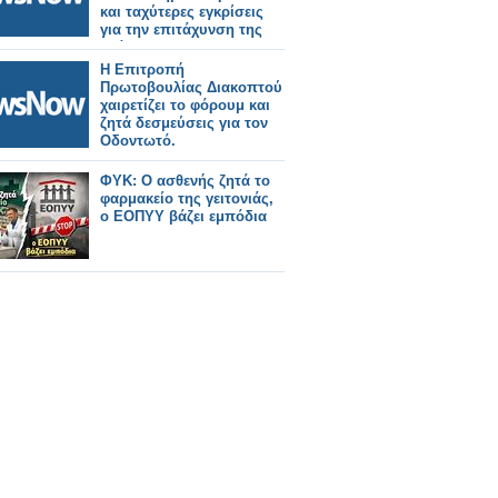
και ταχύτερες εγκρίσεις
για την επιτάχυνση της
ανάπτυξης του ERTMS
και την επίτευξη των
Η Επιτροπή
στόχων του ΔΕΔ-Μ σε όλη
Πρωτοβουλίας Διακοπτού
την Ευρώπη.
χαιρετίζει το φόρουμ και
ζητά δεσμεύσεις για τον
Οδοντωτό.
ΦΥΚ: Ο ασθενής ζητά το
φαρμακείο της γειτονιάς,
ο ΕΟΠΥΥ βάζει εμπόδια