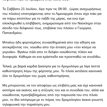
Το Σάββατο 21 Ιουλίου, λίγο πριν τις 08:00 , (ώρας αναχωρήσεως
του πλοίου) επιστρέφοντας απο το Λιμεναρχείο όπου είχα πάει για
να πάρω απόπλου για το ταξίδι της μέρας, και ενώ έχει
ολοκληρωθεί η επιβίβαση, ενημερώνομαι από τον Ναύκληρο στην
είσοδο του δελφινιού πως, επιβαίνει του πλοίου ο Γεώργιος
Παπανδρέου.
Μπαίνω ήδη φορτισμένος συναισθηματικά απο την είδηση και
αντικρίζοντας τον, νοιώθω απο την ένταση μου «τον κόσμο να
γυρνάει». Βγαίνω πάλι απο το δελφίνι νοιώθοντας πλέον και
δυσφορία. Κάθομαι σε ενα κράσπεδο και προσπαθώ να συνέλθω.
Τελικά, με βαριά καρδιά ξεκίνησα για το δρομολόγιο με λίγα λεπτά
καθυστέρηση λόγω της φόρτισης μου. Το πλοίο εκτέλεσε κανονικά
όλο το δρομολόγιο του χωρίς καθυστερήσεις.
Μη μπορώντας να τον αποφύγω ως επιβάτη μιας και είχε κανονικά
εισιτήριο και εκείνος και η σύζυγός του και οι συνοδεία του, αλλά και
νοιώθοντας προσβεβλημένος από την παρουσία του στο πλοίο
μου, το ίδιο απόγευμα με το πέρας του δρομολογίου έκανα γνωστή
τηλεφωνικά την παραίτηση μου.