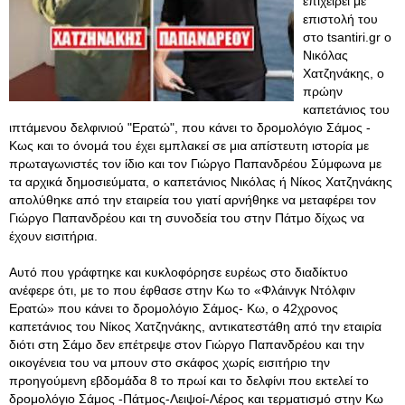
επιχειρεί με
επιστολή του
στο tsantiri.gr ο
Νικόλας
Χατζηνάκης, ο
πρώην
καπετάνιος του
ιπτάμενου δελφινιού "Ερατώ", που κάνει το δρομολόγιο Σάμος -
Κως και το όνομά του έχει εμπλακεί σε μια απίστευτη ιστορία με
πρωταγωνιστές τον ίδιο και τον Γιώργο Παπανδρέου Σύμφωνα με
τα αρχικά δημοσιεύματα, ο καπετάνιος Νικόλας ή Νίκος Χατζηνάκης
απολύθηκε από την εταιρεία του γιατί αρνήθηκε να μεταφέρει τον
Γιώργο Παπανδρέου και τη συνοδεία του στην Πάτμο δίχως να
έχουν εισιτήρια.
Αυτό που γράφτηκε και κυκλοφόρησε ευρέως στο διαδίκτυο
ανέφερε ότι, με το που έφθασε στην Κω το «Φλάινγκ Ντόλφιν
Ερατώ» που κάνει το δρομολόγιο Σάμος- Κω, ο 42χρονος
καπετάνιος του Νίκος Χατζηνάκης, αντικατεστάθη από την εταιρία
διότι στη Σάμο δεν επέτρεψε στον Γιώργο Παπανδρέου και την
οικογένεια του να μπουν στο σκάφος χωρίς εισιτήριο την
προηγούμενη εβδομάδα 8 το πρωί και το δελφίνι που εκτελεί το
δρομολόγιο Σάμος -Πάτμος-Λειψοί-Λέρος και τερματισμό στην Κω