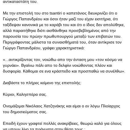
αντικαταστάτη του.
Με την επιστολή του στο tsantiri ο καπετάνιος διευκρινίζει ότι ο
Γιώργος Παπανδρέου και όσοι ήταν μαζί του είχαν εισιτήρια, ότι
ταξίδεψαν κανονικά με το καράβι του και ότι ο ίδιος δεν απολύθηκε,
αλλά παραιτήθηκε διότι αισθάνθηκε προσβεβλημένος από την
παρουσία του πρώην πρωθυπουργού μεταξύ των επιβατών του.
Περιγράφοντας μάλιστα τα συναισθήματά του, όταν αντίκρισε τον
Γιώργο Παπανδρέου, γράφει χαρακτηριστικά:
«...αντικρίζοντας τον, νοιώθω απο την ένταση μου «τον κόσμο να
γυρνάει». Βγαίνω πάλι απο το δελφίνι νοιώθοντας πλέον και
δυσφορία. Κάθομαι σε ενα κράσπεδο και προσπαθώ να συνέλθω».
Διαβάστε το πλήρες κείμενο της επιστολής:
Κύριοι, Καλησπέρα σας.
Ονομάζομαι Νικόλαος Χατζηνάκης και είμαι ο εν λόγω Πλοίαρχος
του δημοσιεύματος σας.
Επειδή έχουν γραφτεί πολλές ανακρίβειες, θεωρώ καλό για όλους
να μπουν λίγο τα πράγματα στην θέση τους :