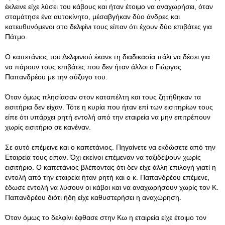
έκλεινε είχε λύσει του κάβους και ήταν έτοιμο να αναχωρήσει, όταν
σταμάτησε ένα αυτοκίνητο, μέσαβγήκαν δύο άνδρες και
κατευθυνόμενοι στο δελφίνι τους είπαν ότι έχουν δύο επιβάτες για
Πάτμο.
Ο καπετάνιος του Δελφινιού έκανε τη διαδικασία πάλι να δέσει για
να πάρουν τους επιβάτες που δεν ήταν άλλοι ο Γιώργος
Παπανδρέου με την σύζυγο του.
Όταν όμως πλησίασαν στον καταπέλτη και τους ζητήθηκαν τα
εισιτήρια δεν είχαν. Τότε η κυρία που ήταν επί των εισιτηρίων τους
είπε ότι υπάρχει ρητή εντολή από την εταιρεία να μην επιτρέπουν
χωρίς εισιτήριο σε κανέναν.
Σε αυτό επέμεινε και ο καπετάνιος. Πηγαίνετε να εκδώσετε από την
Εταιρεία τους είπαν. Όχι εκείνοι επέμεναν να ταξιδέψουν χωρίς
εισιτήριο. Ο καπετάνιος βλέποντας ότι δεν είχε άλλη επιλογή γιατί η
εντολή από την εταιρεία ήταν ρητή και ο κ. Παπανδρέου επέμενε,
έδωσε εντολή να λύσουν οι κάβοι και να αναχωρήσουν χωρίς τον Κ.
Παπανδρέου διότι ήδη είχε καθυστερήσει η αναχώρηση.
Όταν όμως το δελφίνι έφθασε στην Κω η εταιρεία είχε έτοιμο τον