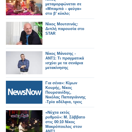
μεταμορφώνεται σε
«Μπαμπά – φεύγα»
στο β’ κύκλο;
Νίκος Μουτσινάς:
Διπλή παρουσία στο
STAR
Νίκος Μάνεσης -
ΑΝΤ1: Τι πραγματικά
ισχύει με τα σενάρια
μετακίνησης
Για σένα»: Κίμων
Κουρής, Νίκος
Πουρσανίδης,
Νικόλας Παπαγιάννης
-Τρία αδέλφια, τρεις
διαφορετικές αλήθειες
!
«Νύχτα εκτός
ρυθμού»: Μ. Σάββατο
στις 00:10 Νίκος
Μακρόπουλος στον
ΑΝΤ1