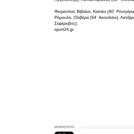
Φιορεντίνα: Βιβιάνο, Κασάνι (60΄ Ροντρίγ
Ρόμουλο, Ολιβέρα (64΄ Ακουϊλάνι), Λατζάρι (
Σεφέροβιτς).
sport24.gr
ΜΟΙΡΑΣΤΕΙΤΕ