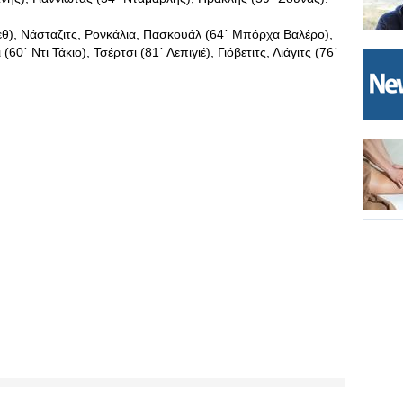
κεθ), Νάσταζιτς, Ρονκάλια, Πασκουάλ (64΄ Μπόρχα Βαλέρο),
60΄ Ντι Τάκιο), Τσέρτσι (81΄ Λεπιγιέ), Γιόβετιτς, Λιάγιτς (76΄