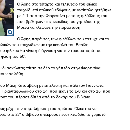
Ο Άρης στο τέταρτο και τελευταίο του φιλικό
παιχνίδι επί ιταλικού εδάφους με αντίπαλο ηττήθηκε
με 2-1 από την Φιορεντίνα με τους φιλάθλους του
που βρέθηκαν στις κερκίδες του γηπέδου της
Μοένα να κλέψανε την παράσταση.
Ο Άρης παρόντος των φιλάθλων του πέτυχε και το
λικών του παιχνιδιών με την κεφαλιά του Βασίλη
ου φιλικού θα γίνει η διάγνωση για τον τραυματισμό του
ν φάση του 50'.
νίδι ασκώντας πίεση σε όλο το γήπεδο στην Φιορεντίνα
σουν σε λάθη.
ου Μάκη Κατσαβάκη με εκτελεστή και πάλι τον Γιαννιώτα
υ Τριανταφυλλάκου στο 14' που έκανε το 1-0 και στο 16' που
σουτ του πέρασε δίπλα από το δοκάρι του Βιβιάνο.
 όμως μέχρι την συμπλήρωση του πρώτου 20λεπτου να
η, ενώ στο 27' ο Βιβιάνο απέκρουσε ενστικτωδώς το γυριστό