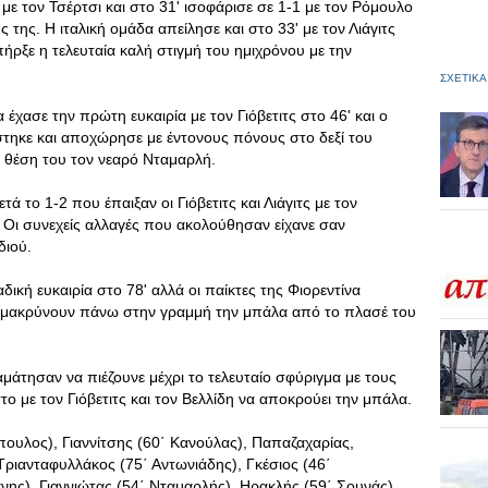
τ με τον Τσέρτσι και στο 31' ισοφάρισε σε 1-1 με τον Ρόμουλο
 της. Η ιταλική ομάδα απείλησε και στο 33' με τον Λιάγιτς
ήρξε η τελευταία καλή στιγμή του ημιχρόνου με την
ΣΧΕΤΙΚΑ
έχασε την πρώτη ευκαιρία με τον Γιόβετιτς στο 46' και ο
στηκε και αποχώρησε με έντονους πόνους στο δεξί του
 θέση του τον νεαρό Νταμαρλή.
ά το 1-2 που έπαιξαν οι Γιόβετιτς και Λιάγιτς με τον
 Οι συνεχείς αλλαγές που ακολούθησαν είχανε σαν
διού.
ική ευκαιρία στο 78' αλλά οι παίκτες της Φιορεντίνα
ομακρύνουν πάνω στην γραμμή την μπάλα από το πλασέ του
μάτησαν να πιέζουνε μέχρι το τελευταίο σφύριγμα με τους
στο με τον Γιόβετιτς και τον Βελλίδη να αποκρούει την μπάλα.
πουλος), Γιαννίτσης (60΄ Κανούλας), Παπαζαχαρίας,
Τριανταφυλλάκος (75΄ Αντωνιάδης), Γκέσιος (46΄
ης), Γιαννιώτας (54΄ Νταμαρλής), Ηρακλής (59΄ Σουνάς).