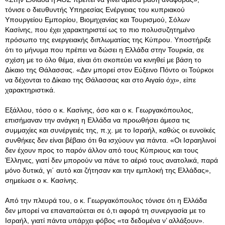
τόνισε ο διευθυντής Υπηρεσίας Ενέργειας του κυπριακού
Υπουργείου Εμπορίου, Βιομηχανίας και Τουρισμού, Σόλων
Κασίνης, που έχει χαρακτηριστεί ως το πιο πολυσυζητημένο
πρόσωπο της ενεργειακής διπλωματίας της Κύπρου. Υποστήριξε
ότι το μήνυμα που πρέπει να δώσει η Ελλάδα στην Τουρκία, σε
σχέση με το όλο θέμα, είναι ότι σκοπεύει να κινηθεί με βάση το
Δίκαιο της Θάλασσας. «Δεν μπορεί στον Εύξεινο Πόντο οι Τούρκοι
να δέχονται το Δίκαιο της Θάλασσας και στο Αιγαίο όχι», είπε
χαρακτηριστικά.
Εξάλλου, τόσο ο κ. Κασίνης, όσο και ο κ. Γεωργακόπουλος,
επισήμαναν την ανάγκη η Ελλάδα να προωθήσει άμεσα τις
συμμαχίες και συνέργειές της, π.χ. με το Ισραήλ, καθώς οι ευνοϊκές
συνθήκες δεν είναι βέβαιο ότι θα ισχύουν για πάντα. «Οι Ισραηλινοί
δεν έχουν προς το παρόν άλλον από τους Κύπριους και τους
Έλληνες, γιατί δεν μπορούν να πάνε το αέριό τους ανατολικά, παρά
μόνο δυτικά, γι΄ αυτό και ζήτησαν και την εμπλοκή της Ελλάδας»,
σημείωσε ο κ. Κασίνης.
Από την πλευρά του, ο κ. Γεωργακόπουλος τόνισε ότι η Ελλάδα
δεν μπορεί να επαναπαύεται σε ό,τι αφορά τη συνεργασία με το
Ισραήλ, γιατί πάντα υπάρχει φόβος «τα δεδομένα ν’ αλλάξουν».