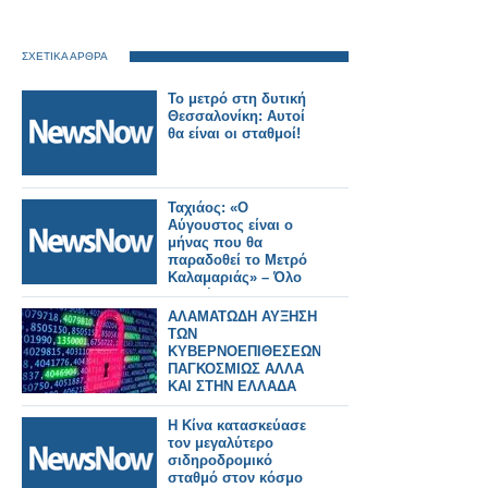
ΣΧΕΤΙΚΑ ΑΡΘΡΑ
Το μετρό στη δυτική
Θεσσαλονίκη: Αυτοί
θα είναι οι σταθμοί!
Ταχιάος: «Ο
Αύγουστος είναι ο
μήνας που θα
παραδοθεί το Μετρό
Καλαμαριάς» – Όλο
το σχέδιο για τις
επεκτάσεις στη
ΑΛΑΜΑΤΩΔΗ ΑΥΞΗΣΗ
δυτική Θεσσαλονίκη.
ΤΩΝ
ΚΥΒΕΡΝΟΕΠΙΘΕΣΕΩΝ
ΠΑΓΚΟΣΜΙΩΣ ΑΛΛΑ
ΚΑΙ ΣΤΗΝ ΕΛΛΑΔΑ
Η Κίνα κατασκεύασε
τον μεγαλύτερο
σιδηροδρομικό
σταθμό στον κόσμο