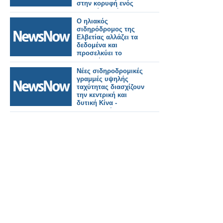
στην κορυφή ενός
βουνού σε μόλις 38
μήνες!
Ο ηλιακός
σιδηρόδρομος της
Ελβετίας αλλάζει τα
δεδομένα και
προσελκύει το
ενδιαφέρον της
Ιταλίας και όχι μόνο.
Νέες σιδηροδρομικές
γραμμές υψηλής
ταχύτητας διασχίζουν
την κεντρική και
δυτική Κίνα -
Συντονισμένη
ανάπτυξη.