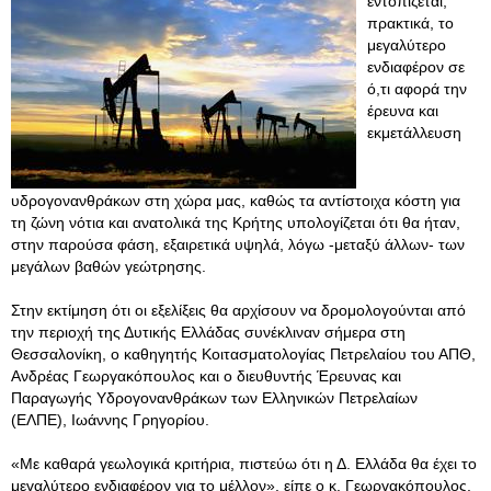
εντοπίζεται,
πρακτικά, το
μεγαλύτερο
ενδιαφέρον σε
ό,τι αφορά την
έρευνα και
εκμετάλλευση
υδρογονανθράκων στη χώρα μας, καθώς τα αντίστοιχα κόστη για
τη ζώνη νότια και ανατολικά της Κρήτης υπολογίζεται ότι θα ήταν,
στην παρούσα φάση, εξαιρετικά υψηλά, λόγω -μεταξύ άλλων- των
μεγάλων βαθών γεώτρησης.
Στην εκτίμηση ότι οι εξελίξεις θα αρχίσουν να δρομολογούνται από
την περιοχή της Δυτικής Ελλάδας συνέκλιναν σήμερα στη
Θεσσαλονίκη, ο καθηγητής Κοιτασματολογίας Πετρελαίου του ΑΠΘ,
Ανδρέας Γεωργακόπουλος και ο διευθυντής Έρευνας και
Παραγωγής Υδρογονανθράκων των Ελληνικών Πετρελαίων
(ΕΛΠΕ), Ιωάννης Γρηγορίου.
«Με καθαρά γεωλογικά κριτήρια, πιστεύω ότι η Δ. Ελλάδα θα έχει το
μεγαλύτερο ενδιαφέρον για το μέλλον», είπε ο κ. Γεωργακόπουλος,