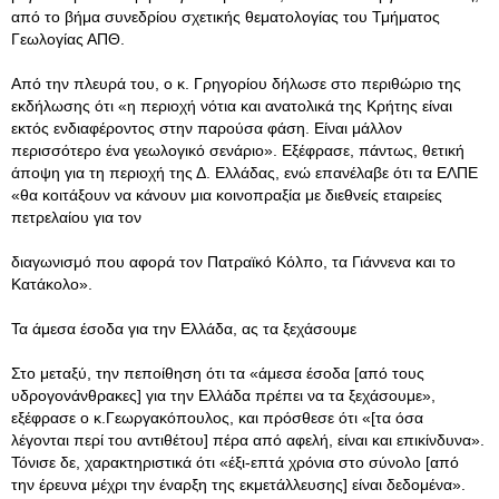
από το βήμα συνεδρίου σχετικής θεματολογίας του Τμήματος
Γεωλογίας ΑΠΘ.
Από την πλευρά του, ο κ. Γρηγορίου δήλωσε στο περιθώριο της
εκδήλωσης ότι «η περιοχή νότια και ανατολικά της Κρήτης είναι
εκτός ενδιαφέροντος στην παρούσα φάση. Είναι μάλλον
περισσότερο ένα γεωλογικό σενάριο». Εξέφρασε, πάντως, θετική
άποψη για τη περιοχή της Δ. Ελλάδας, ενώ επανέλαβε ότι τα ΕΛΠΕ
«θα κοιτάξουν να κάνουν μια κοινοπραξία με διεθνείς εταιρείες
πετρελαίου για τον
διαγωνισμό που αφορά τον Πατραϊκό Κόλπο, τα Γιάννενα και το
Κατάκολο».
Τα άμεσα έσοδα για την Ελλάδα, ας τα ξεχάσουμε
Στο μεταξύ, την πεποίθηση ότι τα «άμεσα έσοδα [από τους
υδρογονάνθρακες] για την Ελλάδα πρέπει να τα ξεχάσουμε»,
εξέφρασε ο κ.Γεωργακόπουλος, και πρόσθεσε ότι «[τα όσα
λέγονται περί του αντιθέτου] πέρα από αφελή, είναι και επικίνδυνα».
Τόνισε δε, χαρακτηριστικά ότι «έξι-επτά χρόνια στο σύνολο [από
την έρευνα μέχρι την έναρξη της εκμετάλλευσης] είναι δεδομένα».