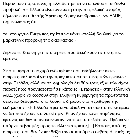
Πέραν των παραπάνω, η Ελλάδα πρέπει να επενδύσει σε διεθνή
προβολή. «Η Ελλάδα είναι άγνωστη στην πετρελαϊκή αγορά»,
δήλωσε ο διευθυντής Έρευνας Υδρογονανθράκων των ΕΛΠΕ,
σημειώνοντας ότι
το υπουργείο Ενέργειας πρέπει να κάνει «πολλή δουλειά για το
μάρκετινγκ/προβολή της διαδικασίας».
Δηλώσεις Κασίνη για τις εταιρείες που διεκδικούν τις σεισμικές
έρευνες
Σε ό,τι αφορά το ισχυρό ενδιαφέρον που εκδήλωσαν οκτώ
εταιρείες-κολοσσοί για την πραγματοποίηση σεισμικών ερευνών
στην Ελλάδα, αλλά και τη φημολογία ότι δύο-τρεις εξ αυτών είχαν
παρατύπως πραγματοποιήσει κάποιες «μετρήσεις» στην ελληνική
ΑΟΖ, χωρίς να δώσουν στην ελληνική κυβέρνηση τα πρωτότυπα
σεισμικά δεδομένα, ο κ. Κασίνης δήλωσε στο περιθώριο της
εκδήλωσης: «Η Ελλάδα πρέπει να αξιολογήσει σωστά τις εταιρείες,
να δει πού έχουν εμπλακεί πριν. Κι αν έχουν κάνει παράνομες
έρευνες και δεν το ανακοίνωσαν, να τούς αποκλείσουν. Πρέπει να
υπάρχει σεβασμός προς το ελληνικό κράτος[...] Κάποιες από τις
εταιρείες, που δεν έχουν δείξει τον απαιτούμενο σεβασμό, εμείς τις