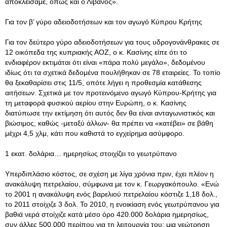
αποκλείσαμε, όπως και ο Λίβανος».
Για τον β’ γύρο αδειοδοτήσεων και τον αγωγό Κύπρου Κρήτης
Για τον δεύτερο γύρο αδειοδοτήσεων για τους υδρογονάνθρακες σε
12 οικόπεδα της κυπριακής ΑΟΖ, ο κ. Κασίνης είπε ότι το
ενδιαφέρον εκτιμάται ότι είναι «πάρα πολύ μεγάλο», δεδομένου
ιδίως ότι τα σχετικά δεδομένα πουλήθηκαν σε 78 εταιρείες. Το τοπίο
θα ξεκαθαρίσει στις 11/5, οπότε λήγει η προθεσμία κατάθεσης
αιτήσεων. Σχετικά με τον προτεινόμενο αγωγό Κύπρου-Κρήτης για
τη μεταφορά φυσικού αερίου στην Ευρώπη, ο κ. Κασίνης
διατύπωσε την εκτίμηση ότι αυτός δεν θα είναι ανταγωνιστικός και
βιώσιμος, καθώς -μεταξύ άλλων- θα πρέπει να «κατέβει» σε βάθη
μέχρι 4,5 χλμ, κάτι που καθιστά το εγχείρημα ασύμφορο.
1 εκατ. δολάρια… ημερησίως στοιχίζει το γεωτρύπανο
Υπερδιπλάσιο κόστος, σε σχέση με λίγα χρόνια πριν, έχει πλέον η
ανακάλυψη πετρελαίου, σύμφωνα με τον κ. Γεωργακόπουλο. «Ενώ
το 2001 η ανακάλυψη ενός βαρελιού πετρελαίου κόστιζε 1,18 δολ.,
το 2011 στοίχιζε 3 δολ. Το 2010, η ενοικίαση ενός γεωτρύπανου για
βαθιά νερά στοίχιζε κατά μέσο όρο 420.000 δολάρια ημερησίως,
συν άλλες 500.000 περίπου για τη λειτουργία του: μια γεώτρηση