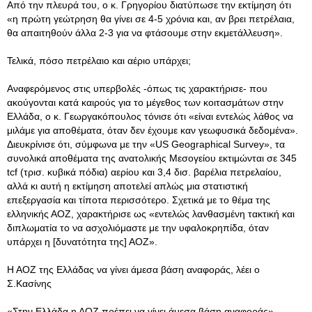
Από την πλευρά του, ο κ. Γρηγορίου διατύπωσε την εκτίμηση ότι
«η πρώτη γεώτρηση θα γίνει σε 4-5 χρόνια και, αν βρει πετρέλαια,
θα απαιτηθούν άλλα 2-3 για να φτάσουμε στην εκμετάλλευση».
Τελικά, πόσο πετρέλαιο και αέριο υπάρχει;
Αναφερόμενος στις υπερβολές -όπως τις χαρακτήρισε- που
ακούγονται κατά καιρούς για το μέγεθος των κοιτασμάτων στην
Ελλάδα, ο κ. Γεωργακόπουλος τόνισε ότι «είναι εντελώς λάθος να
μιλάμε για αποθέματα, όταν δεν έχουμε καν γεωφυσικά δεδομένα».
Διευκρίνισε ότι, σύμφωνα με την «US Geographical Survey», τα
συνολικά αποθέματα της ανατολικής Μεσογείου εκτιμώνται σε 345
tcf (τρισ. κυβικά πόδια) αερίου και 3,4 δισ. βαρέλια πετρελαίου,
αλλά κι αυτή η εκτίμηση αποτελεί απλώς μια στατιστική
επεξεργασία και τίποτα περισσότερο. Σχετικά με το θέμα της
ελληνικής ΑΟΖ, χαρακτήρισε ως «εντελώς λανθασμένη τακτική και
διπλωματία το να ασχολιόμαστε με την υφαλοκρηπίδα, όταν
υπάρχει η [δυνατότητα της] ΑΟΖ».
Η ΑΟΖ της Ελλάδας να γίνει άμεσα βάση αναφοράς, λέει ο
Σ.Κασίνης
«Στην Ελλάδα η ΑΟΖ πρέπει να γίνει άμεσα βάση αναφοράς»,