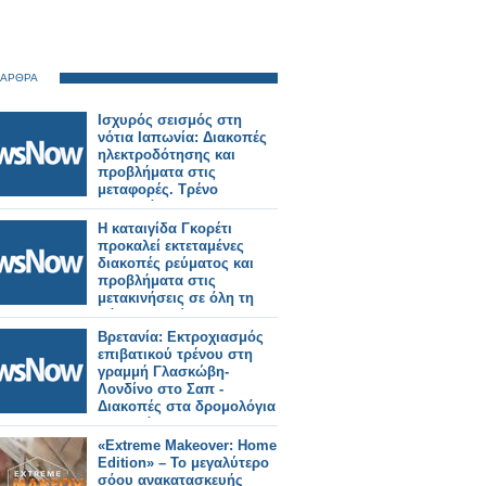
 ΑΡΘΡΑ
Ισχυρός σεισμός στη
νότια Ιαπωνία: Διακοπές
ηλεκτροδότησης και
προβλήματα στις
μεταφορές. Τρένο
εκτροχιάστηκε.
Η καταιγίδα Γκορέτι
προκαλεί εκτεταμένες
διακοπές ρεύματος και
προβλήματα στις
μετακινήσεις σε όλη τη
Βόρεια Ευρώπη
Βρετανία: Εκτροχιασμός
επιβατικού τρένου στη
γραμμή Γλασκώβη-
Λονδίνο στο Σαπ -
Διακοπές στα δρομολόγια
στην Κάμπρια
«Extreme Makeover: Home
Edition» – Το μεγαλύτερο
σόου ανακατασκευής