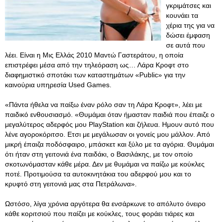
γκριμάτσες και
κουνάει τα
χέρια της για να
δώσει έμφαση
σε αυτά που
λέει. Είναι η Μις Ελλάς 2010 Μαντώ Γαστεράτου, η οποία
επιστρέφει μέσα από την τηλεόραση ως… Λάρα Κροφτ στο
διαφημιστικό σποτάκι των καταστημάτων «Public» για την
καινούρια υπηρεσία Used Games.
«Πάντα ήθελα να παίξω έναν ρόλο σαν τη Λάρα Κροφτ», λέει με
παιδικό ενθουσιασμό. «Θυμάμαι όταν ήμασταν παιδιά που έπαιζε ο
μεγαλύτερος αδερφός μου PlayStation και ζήλευα. Ημουν αυτό που
λένε αγοροκόριτσο. Ετσι με μεγάλωσαν οι γονείς μου μάλλον. Από
μικρή έπαιζα ποδόσφαιρο, μπάσκετ και ξύλο με τα αγόρια. Θυμάμαι
ότι ήταν στη γειτονιά ένα παιδάκι, ο Βασιλάκης, με τον οποίο
σκοτωνόμασταν κάθε μέρα. Δεν με θυμάμαι να παίζω με κούκλες
ποτέ. Προτιμούσα τα αυτοκινητάκια του αδερφού μου και το
κρυφτό στη γειτονιά μας στα Πετράλωνα».
Ωστόσο, λίγα χρόνια αργότερα θα ενσάρκωνε το απόλυτο όνειρο
κάθε κοριτσιού που παίζει με κούκλες, τους φοράει τιάρες και