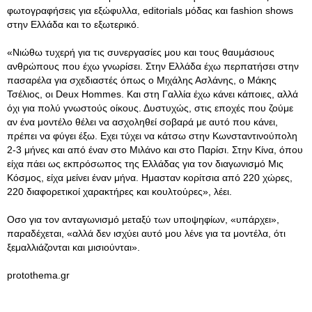
φωτογραφήσεις για εξώφυλλα, editorials μόδας και fashion shows
στην Ελλάδα και το εξωτερικό.
«Νιώθω τυχερή για τις συνεργασίες μου και τους θαυμάσιους
ανθρώπους που έχω γνωρίσει. Στην Ελλάδα έχω περπατήσει στην
πασαρέλα για σχεδιαστές όπως ο Μιχάλης Ασλάνης, ο Μάκης
Τσέλιος, οι Deux Hommes. Και στη Γαλλία έχω κάνει κάποιες, αλλά
όχι για πολύ γνωστούς οίκους. Δυστυχώς, στις εποχές που ζούμε
αν ένα μοντέλο θέλει να ασχοληθεί σοβαρά με αυτό που κάνει,
πρέπει να φύγει έξω. Εχει τύχει να κάτσω στην Κωνσταντινούπολη
2-3 μήνες και από έναν στο Μιλάνο και στο Παρίσι. Στην Κίνα, όπου
είχα πάει ως εκπρόσωπος της Ελλάδας για τον διαγωνισμό Mις
Κόσμος, είχα μείνει έναν μήνα. Ημασταν κορίτσια από 220 χώρες,
220 διαφορετικοί χαρακτήρες και κουλτούρες», λέει.
Οσο για τον ανταγωνισμό μεταξύ των υποψηφίων, «υπάρχει»,
παραδέχεται, «αλλά δεν ισχύει αυτό μου λένε για τα μοντέλα, ότι
ξεμαλλιάζονται και μισιούνται».
protothema.gr