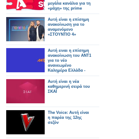
μεγάλα κανάλια για τη
«μάχη» της prime
time
Αυτή είναι η επίσημη
ανακοίνωση για το
αναμενόμενο
«ΣΤΟΥΝΤΙΟ 4»
Αυτή ειναι η επίσημη
ανακοίνωση του ΑΝΤ1
για το νέο
ανανεωμένο
Καλημέρα Ελλάδα -
Αυτοί θα το
παρουσιάζουν
Αυτή είναι η νέα
καθημερινή σειρά του
ΣΚΑΪ
The Voice: Αυτή είναι
η παρέα της 12ης
σεζόν