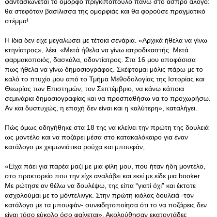
φαντασιώνεται το όμορφο πριγκιπόπουλο πάνω στο άσπρο άλογο:
θα στεφόταν βασίλισσα της ομορφιάς και θα φορούσε πραγματικό
στέμμα!
Η ίδια δεν είχε μεγαλώσει με τέτοια σενάρια. «Αρχικά ήθελα να γίνω
κτηνίατρος», λέει. «Μετά ήθελα να γίνω ιατροδικαστής. Μετά
φαρμακοποιός, δασκάλα, οδοντίατρος. Στα 16 μου αποφάσισα
πως ήθελα να γίνω δημοσιογράφος. Σκέφτομαι μόλις πάρω με το
καλό το πτυχίο μου από το Τμήμα Μεθοδολογίας της Ιστορίας και
Θεωρίας των Επιστημών, τον Σεπτέμβριο, να κάνω κάποια
σεμινάρια δημοσιογραφίας και να προσπαθήσω να το προχωρήσω.
Αν και δυστυχώς, η εποχή δεν είναι και η καλύτερη», καταλήγει.
Πώς όμως οδηγήθηκε στα 18 της να κλείνει την πρώτη της δουλειά
ως μοντέλο και να ποζάρει μέσα στο κατακαλόκαιρο για έναν
κατάλογο με χειμωνιάτικα ρούχα και μπουφάν;
«Είχα πάει για παρέα μαζί με μια φίλη μου, που ήταν ήδη μοντέλο,
στο πρακτορείο που την είχε αναλάβει και εκεί με είδε μια booker.
Με ρώτησε αν θέλω να δουλέψω, της είπα “γιατί όχι” και έκτοτε
ασχολούμαι με το μόντελινγκ. Στην πρώτη κιόλας δουλειά -τον
κατάλογο με τα μπουφάν- συνειδητοποίησα ότι το να ποζάρεις δεν
είναι τόσο εύκολο όσο φαίνεται». Ακολούθησαν εκατοντάδες