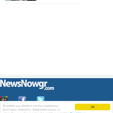
Ta cookies μας βοηθούν να σας παρέχουμε
OK
καλύτερες υπηρεσίες. Χρησιμοποιώντας τις
Οι
Ειδήσεις
του NewsNowgr.com στο
iNews