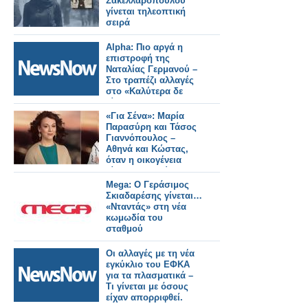
Σακελλαρόπουλου
γίνεται τηλεοπτική
σειρά
Alpha: Πιο αργά η
επιστροφή της
Ναταλίας Γερμανού –
Στο τραπέζι αλλαγές
στο «Καλύτερα δε
γίνεται»
«Για Σένα»: Μαρία
Παρασύρη και Τάσος
Γιαννόπουλος –
Αθηνά και Κώστας,
όταν η οικογένεια
γίνεται καταφύγιο
Mega: Ο Γεράσιμος
Σκιαδαρέσης γίνεται…
«Νταντάς» στη νέα
κωμωδία του
σταθμού
Οι αλλαγές με τη νέα
εγκύκλιο του ΕΦΚΑ
για τα πλασματικά –
Τι γίνεται με όσους
είχαν απορριφθεί.