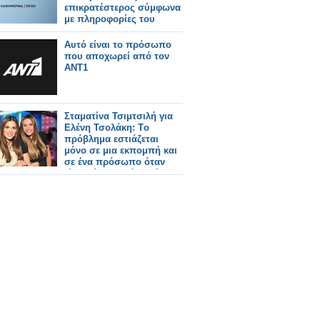
επικρατέστερος σύμφωνα
με πληροφορίες του
Tvnea.com;
Αυτό είναι το πρόσωπο
που αποχωρεί από τον
ΑΝΤ1
Σταματίνα Τσιμτσιλή για
Ελένη Τσολάκη: Tο
πρόβλημα εστιάζεται
μόνο σε μια εκπομπή και
σε ένα πρόσωπο όταν
είναι μία χρονιά κακή για
όλο τον ΑΝΤ1;