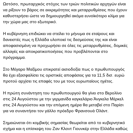
Ωστόσο, πρωταρχικός στόχος των τριών πολιτικών αρχηγών είναι
να ρίξουν το βάρος σε εκκρεμότητες και μεταρρυθμίσεις που έχουν
καθυστερήσει ώστε να δημιουργηθεί ακόμα ευνοϊκότερο κλίμα για
την χώρα μας στο εξωτερικό.
Η κυβέρνηση επιδιώκει να στείλει το μήνυμα σε εταίρους και
δανειστές πως η Ελλάδα υλοποιεί τις δεσμεύσεις της και είναι
αποφασισμένη να προχωρήσει σε όλες τις μεταρρυθμίσεις, δομικές
αλλαγές και αποκρατικοποιήσεις που προβλέπονται στο
πρόγραμμα.
Στο Μέγαρο Μαξίμου επικρατεί αισιοδοξία πως ο πρωθυπουργός
θα έχει εξασφαλίσει τις οριστικές αποφάσεις για τα 11,5 δισ. ευρώ
προτού αρχίσει τις επαφές του με τους ευρωπαίους ηγέτες.
Η πρώτη συνάντηση του πρωθυπουργού θα γίνει στο Βερολίνο
στις 24 Αυγούστου με την γερμανίδα καγκελάριο Άνγκελα Μέρκελ
στις 24 Αυγούστου και την επόμενη ημέρα θα μεταβεί στο Παρίσι
για να συναντήσει τον γάλλο πρόεδρο Φρανσουά Ολάντ.
Σημειώνεται ότι κομβικής σημασίας θεωρείται από το κυβερνητικό
σχήμα και η επίσκεψη του Ζαν Κλοντ Γιουνκέρ στην Ελλάδα καθώς