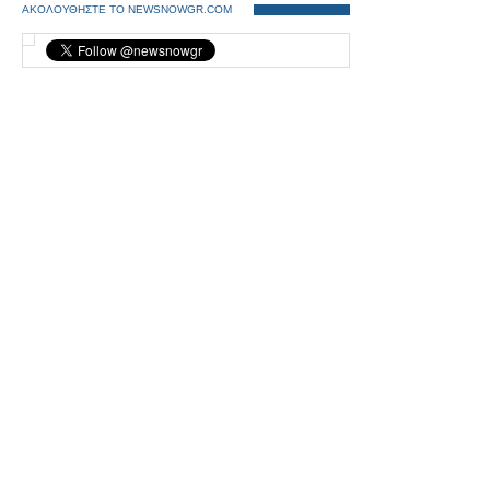
ΑΚΟΛΟΥΘΗΣΤΕ ΤΟ NEWSNOWGR.COM