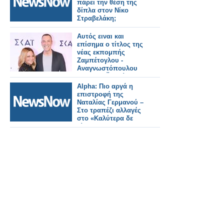
πάρει την θέση της
δίπλα στον Νίκο
Στραβελάκη;
Αυτός ειναι και
επίσημα ο τίτλος της
νέας εκπομπής
Ζαμπέτογλου -
Αναγνωστόπουλου
στον ΣΚΑΪ - Δείτε το
τρειλερ
Alpha: Πιο αργά η
επιστροφή της
Ναταλίας Γερμανού –
Στο τραπέζι αλλαγές
στο «Καλύτερα δε
γίνεται»