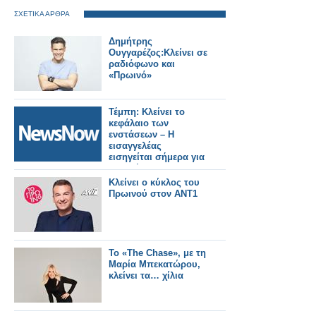
ΣΧΕΤΙΚΑ ΑΡΘΡΑ
Δημήτρης
Ουγγαρέζος:Κλείνει σε
ραδιόφωνο και
«Πρωινό»
Τέμπη: Κλείνει το
κεφάλαιο των
ενστάσεων – Η
εισαγγελέας
εισηγείται σήμερα για
τα αιτήματα
αναβολής.
Κλείνει ο κύκλος του
Πρωινού στον ΑΝΤ1
Το «The Chase», με τη
Μαρία Μπεκατώρου,
κλείνει τα… χίλια