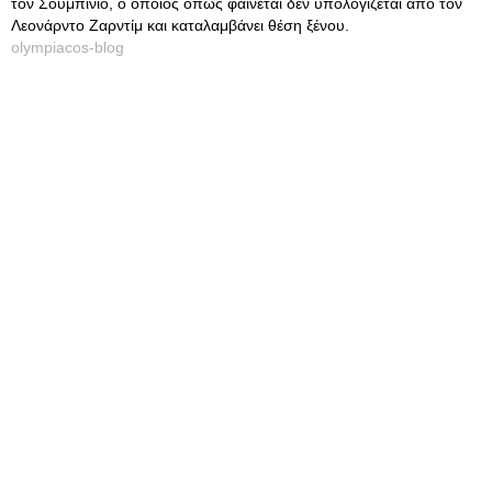
τον Σουμπίνιο, ο οποίος όπως φαίνεται δεν υπολογίζεται από τον
Λεονάρντο Ζαρντίμ και καταλαμβάνει θέση ξένου.
olympiacos-blog