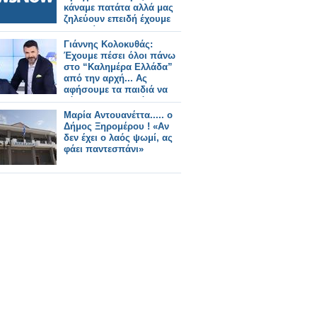
κάναμε πατάτα αλλά μας
ζηλεύουν επειδή έχουμε
επιτυχία»;
Γιάννης Κολοκυθάς:
Έχουμε πέσει όλοι πάνω
στο “Καλημέρα Ελλάδα”
από την αρχή... Ας
αφήσουμε τα παιδιά να
κάνουν τη δουλειά τους
Μαρία Αντουανέττα..... ο
Δήμος Ξηρομέρου ! «Αν
δεν έχει ο λαός ψωμί, ας
φάει παντεσπάνι»