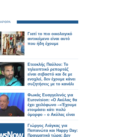
 ΑΡΘΡΑ
Γιατί το πιο οικολογικό
αντικείμενο είναι αυτό
που ήδη έχουμε
Ετεοκλής Παύλου: Το
τηλεοπτικό ρεπορτάζ
είναι σεβαστό και δε με
ενοχλεί, δεν έχουμε κάνει
συζητήσεις με το κανάλι
Φωκάς Ευαγγελινός για
Eurovision: «Ο Ακύλας θα
έχει χειλόφωνο –«Έχουμε
ετοιμάσει κάτι πολύ
όμορφο – ο Ακύλας είναι
πανέτοιμος»
Γιώργος Λιάγκας για
Παπανώτα και Happy Day:
Πραγματικά τώρα; Δεν