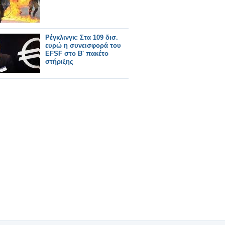
Ρέγκλινγκ: Στα 109 δισ.
ευρώ η συνεισφορά του
EFSF στο B' πακέτο
στήριξης