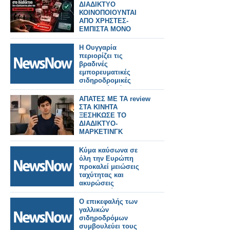
ΔΙΑΔΙΚΤΥΟ
ΚΟΙΝΟΠΟΙΟΥΝΤΑΙ
ΑΠΟ ΧΡΗΣΤΕΣ-
ΕΜΠΙΣΤΑ ΜΟΝΟ
ΑΞΙΟΠΙΣΤΑ SITE
Η Ουγγαρία
περιορίζει τις
βραδινές
εμπορευματικές
σιδηροδρομικές
μεταφορές λόγω
καύσωνα.
ΑΠΑΤΕΣ ΜΕ ΤΑ review
ΣΤΑ ΚΙΝΗΤΑ
ΞΕΣΗΚΩΣΕ ΤΟ
ΔΙΑΔΙΚΤΥΟ-
ΜΑΡΚΕΤΙΝΓΚ
ΓΕΜΑΤΑ ΨΕΜΑΤΑ
Κύμα καύσωνα σε
όλη την Ευρώπη
προκαλεί μειώσεις
ταχύτητας και
ακυρώσεις
δρομολογίων στις
σιδηροδρομικές
Ο επικεφαλής των
γραμμές.
γαλλικών
σιδηροδρόμων
συμβουλεύει τους