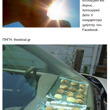
αποδειχθεί και
άκρως…
λειτουργικό
Δείτε τί
σκαρφίστηκε
χρήστης του
Facebook:
ΠΗΓΗ: thestival.gr