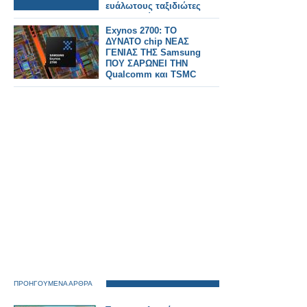
ευάλωτους ταξιδιώτες
να αποφεύγουν τα
τρένα κατά τη
Exynos 2700: ΤΟ
διάρκεια του
ΔΥΝΑΤΟ chip ΝΕΑΣ
καύσωνα.
ΓΕΝΙΑΣ ΤΗΣ Samsung
ΠΟΥ ΣΑΡΩΝΕΙ ΤΗΝ
Qualcomm και TSMC
ΠΡΟΗΓΟΥΜΕΝΑ ΑΡΘΡΑ