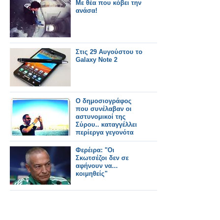
φωτογραφία το ορκ.
Με θέα που κόβει την
Τι συμβαίνει κύριοι;
ανάσα!
Στις 29 Αυγούστου το
Galaxy Note 2
Ο δημοσιογράφος
που συνέλαβαν οι
αστυνομικοί της
Σύρου.. καταγγέλλει
περίεργα γεγονότα
στο Α/Τ
Σύρου.."Έδειχναν
Φερέιρα: "Οι
υπερβολική
Σκωτσέζοι δεν σε
ευαισθησία για τον
αφήνουν να...
Πακιστανό"…
κοιμηθείς"