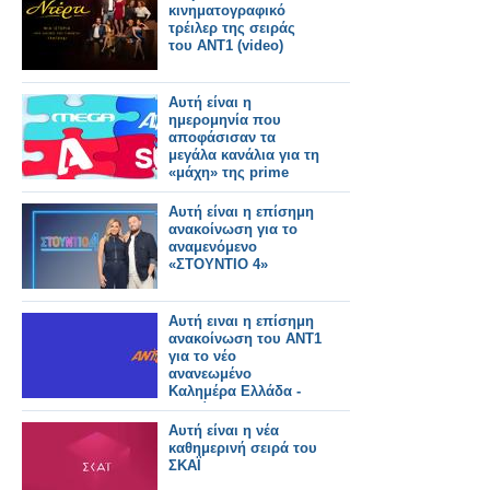
κινηματογραφικό
τρέιλερ της σειράς
του ΑΝΤ1 (video)
Αυτή είναι η
ημερομηνία που
αποφάσισαν τα
μεγάλα κανάλια για τη
«μάχη» της prime
time
Αυτή είναι η επίσημη
ανακοίνωση για το
αναμενόμενο
«ΣΤΟΥΝΤΙΟ 4»
Αυτή ειναι η επίσημη
ανακοίνωση του ΑΝΤ1
για το νέο
ανανεωμένο
Καλημέρα Ελλάδα -
Αυτοί θα το
παρουσιάζουν
Αυτή είναι η νέα
καθημερινή σειρά του
ΣΚΑΪ