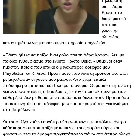
τηλεόραση
ως… Λάρα
Κροφτ στο
διαφημιστικό
σποτάκι
γνωστής
αλυσίδας
καταστημάτων για μία καινούρια υπηρεσία παιχνιδιών.
«Πάντα ήθελα να παίξω έναν ρόλο σαν τη Λάρα Κροφτ», λέει με
παιδικό ενθουσιασμό στο ένθετο Πρώτο Θέμα. «Θυμάμαι όταν
ήμασταν παιδιά που έπαιζε ο μεγαλύτερος αδερφός μου
PlayStation και ζήλευα. Ημουν αυτό που λένε αγοροκόριτσο. Ετσι
με μεγάλωσαν οι γονείς μου μάλλον. Από μικρή έπαιζα
ποδόσφαιρο, μπάσκετ και ξύλο με τα αγόρια. Θυμάμαι ότι ήταν στη
γειτονιά ένα παιδάκι, ο Βασιλάκης, με τον οποίο σκοτωνόμασταν
κάθε μέρα. Δεν με θυμάμαι να παίζω με κούκλες ποτέ. Προτιμούσα
τα αυτοκινητάκια του αδερφού μου και το κρυφτό στη γειτονιά μας
στα Πετράλωνα».
Ωστόσο, λίγα χρόνια αργότερα θα ενσάρκωνε το απόλυτο όνειρο
κάθε κοριτσιού που παίζει με κούκλες, τους φοράει τιάρες και
φαντασιώνεται το όμορφο πριγκιπόπουλο πάνω στο άσπρο άλογο: