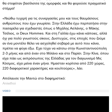
θα στεφόταν βασίλισσα της ομορφιάς και θα φορούσε πραγματικό
στέμμα!
«Νιώθω τυχερή για τις συνεργασίες μου και τους θαυμάσιους
ανθρώπους που έχω γνωρίσει. Στην Ελλάδα έχω περπατήσει στην
πασαρέλα για σχεδιαστές όπως ο Μιχάλης Ασλάνης, ο Μάκης
Τσέλιος, οι Deux Hommes. Και στη Γαλλία έχω κάνει κάποιες, αλλά
όχι για πολύ γνωστούς οίκους. Δυστυχώς, στις εποχές που ζούμε
αν ένα μοντέλο θέλει να ασχοληθεί σοβαρά με αυτό που κάνει,
πρέπει να φύγει έξω. Εχει τύχει να κάτσω στην Κωνσταντινούπολη
2-3 μήνες και από έναν στο Μιλάνο και στο Παρίσι. Στην Κίνα, όπου
είχα πάει ως εκπρόσωπος της Ελλάδας για τον διαγωνισμό Mις
Κόσμος, είχα μείνει έναν μήνα. Ημασταν κορίτσια από 220 χώρες,
220 διαφορετικοί χαρακτήρες και κουλτούρες», λέει.
Απόλαυσε την Μαντώ στο διαφημιστικό:
Aniwthoi
VIDEO