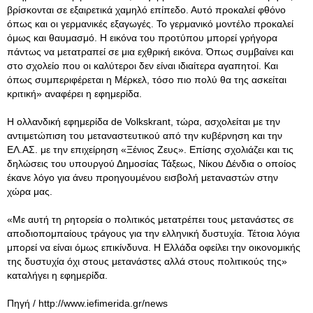
βρίσκονται σε εξαιρετικά χαμηλό επίπεδο. Αυτό προκαλεί φθόνο
όπως και οι γερμανικές εξαγωγές. Το γερμανικό μοντέλο προκαλεί
όμως και θαυμασμό. Η εικόνα του προτύπου μπορεί γρήγορα
πάντως να μετατραπεί σε μια εχθρική εικόνα. Όπως συμβαίνει και
στο σχολείο που οι καλύτεροι δεν είναι ιδιαίτερα αγαπητοί. Και
όπως συμπεριφέρεται η Μέρκελ, τόσο πιο πολύ θα της ασκείται
κριτική» αναφέρει η εφημερίδα.
Η ολλανδική εφημερίδα de Volkskrant, τώρα, ασχολείται με την
αντιμετώπιση του μεταναστευτικού από την κυβέρνηση και την
ΕΛ.ΑΣ. με την επιχείρηση «Ξένιος Ζευς». Επίσης σχολιάζει και τις
δηλώσεις του υπουργού Δημοσίας Τάξεως, Νίκου Δένδια ο οποίος
έκανε λόγο για άνευ προηγουμένου εισβολή μεταναστών στην
χώρα μας.
«Με αυτή τη ρητορεία ο πολιτικός μετατρέπει τους μετανάστες σε
αποδιοπομπαίους τράγους για την ελληνική δυστυχία. Τέτοια λόγια
μπορεί να είναι όμως επικίνδυνα. Η Ελλάδα οφείλει την οικονομικής
της δυστυχία όχι στους μετανάστες αλλά στους πολιτικούς της»
καταλήγει η εφημερίδα.
Πηγή / http://www.iefimerida.gr/news