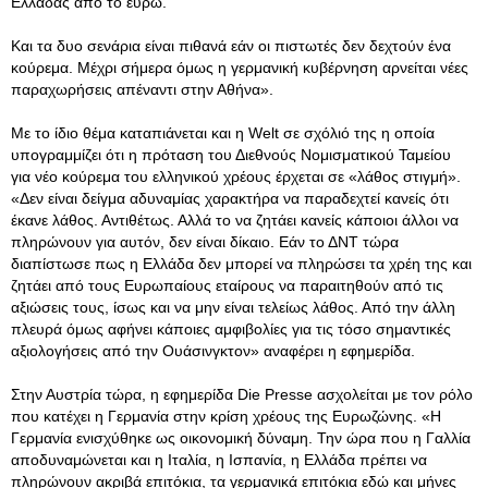
Ελλάδας από το ευρώ.
Και τα δυο σενάρια είναι πιθανά εάν οι πιστωτές δεν δεχτούν ένα
κούρεμα. Μέχρι σήμερα όμως η γερμανική κυβέρνηση αρνείται νέες
παραχωρήσεις απέναντι στην Αθήνα».
Με το ίδιο θέμα καταπιάνεται και η Welt σε σχόλιό της η οποία
υπογραμμίζει ότι η πρόταση του Διεθνούς Νομισματικού Ταμείου
για νέο κούρεμα του ελληνικού χρέους έρχεται σε «λάθος στιγμή».
«Δεν είναι δείγμα αδυναμίας χαρακτήρα να παραδεχτεί κανείς ότι
έκανε λάθος. Αντιθέτως. Αλλά τo να ζητάει κανείς κάποιοι άλλοι να
πληρώνουν για αυτόν, δεν είναι δίκαιο. Εάν το ΔΝΤ τώρα
διαπίστωσε πως η Ελλάδα δεν μπορεί να πληρώσει τα χρέη της και
ζητάει από τους Ευρωπαίους εταίρους να παραιτηθούν από τις
αξιώσεις τους, ίσως και να μην είναι τελείως λάθος. Από την άλλη
πλευρά όμως αφήνει κάποιες αμφιβολίες για τις τόσο σημαντικές
αξιολογήσεις από την Ουάσινγκτον» αναφέρει η εφημερίδα.
Στην Αυστρία τώρα, η εφημερίδα Die Presse ασχολείται με τον ρόλο
που κατέχει η Γερμανία στην κρίση χρέους της Ευρωζώνης. «Η
Γερμανία ενισχύθηκε ως οικονομική δύναμη. Την ώρα που η Γαλλία
αποδυναμώνεται και η Ιταλία, η Ισπανία, η Ελλάδα πρέπει να
πληρώνουν ακριβά επιτόκια, τα γερμανικά επιτόκια εδώ και μήνες