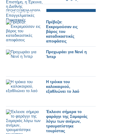
Έρευνα, η Διεθνής
Αναγνώριση, οι
ΠΡΟΗΓΟΥΜΕΝΑ ΑΡΘΡΑ
Επαγγελματικές
Προοπτικές
Πρέβεζα:
Εκκρεμούσαν εις
βάρος του
καταδικαστικές
αποφάσεις
Προχωράει για Νενέ η
Ίντερ
Η τρόικα του
καλοκαιριού,
εξαθλιώνει το λαό
Έκλεισε σήμερα το
φαράγγι της Σαμαριάς
λόγω των ανέμων,
τραυματίστηκε
τουρίστας