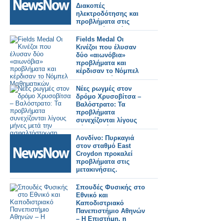
Διακοπές
ηλεκτροδότησης και
προβλήματα στις
μεταφορές. Τρένο
εκτροχιάστηκε.
Fields Medal Οι
Κινέζοι που έλυσαν
δύο «αιωνόβια»
προβλήματα και
κέρδισαν το Νόμπελ
Μαθηματικών
Νέες ρωγμές στον
δρόμο Χρυσοβίτσα –
Βαλόστρατο: Τα
προβλήματα
συνεχίζονται λίγους
μήνες μετά την
ασφαλτόστρωση
Λονδίνο: Πυρκαγιά
στον σταθμό East
Croydon προκαλεί
προβλήματα στις
μετακινήσεις.
Σπουδές Φυσικής στο
Εθνικό και
Καποδιστριακό
Πανεπιστήμιο Αθηνών
– Η Επιστήμη, η