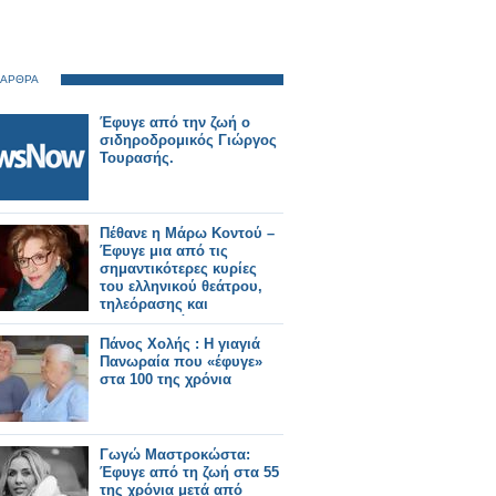
 ΑΡΘΡΑ
Έφυγε από την ζωή ο
σιδηροδρομικός Γιώργος
Τουρασής.
Πέθανε η Μάρω Κοντού –
Έφυγε μια από τις
σημαντικότερες κυρίες
του ελληνικού θεάτρου,
τηλεόρασης και
κινηματογράφου
Πάνος Χολής : Η γιαγιά
Πανωραία που «έφυγε»
στα 100 της χρόνια
Γωγώ Μαστροκώστα:
Έφυγε από τη ζωή στα 55
της χρόνια μετά από