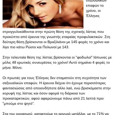
σεξουαλικών
επαφών το
χρόνο, οι
Έλληνες
στρογγυλοκάθονται στην πρώτη θέση της σχετικής λίστας που
προκύπτει από έρευνα της γνωστής εταιρείας προφυλακτικών. Στη
δεύτερη θέση βρίσκονται οι Βραζιλιάνοι με 145 φορές το χρόνο και
λίγο πιο κάτω Ρώσοι και Πολωνοί με 143.
Στην τελευταία θέση της λίστας βρίσκονται οι "φειδωλοί" Ιάπωνες με
μόλις 48 ερωτικές συνευρέσεις το χρόνο! Αυτό σημαίνει 4 φορές το
μήνα. Μόνο.
Οι πρωτιές για τους Έλληνες δεν σταματούν στη συχνότητα των
σεξουαλικών επαφών. Η έρευνα δείχνει ότι έχουμε περισσότερες
φαντασιώσεις από οποιονδήποτε άλλο λαό, ενώ βρισκόμαστε στην
κορυφή της λίστας και όσον αφορά τη διάρκεια των
προκαταρκτικών, αφού αφιερώνουμε πάνω από 21 λεπτά πριν
"μπούμε στο ψητό".
Στα του οργασμού, κατακτούμε το αργυρό μετάλλιο, με το 71% να