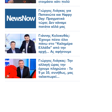
ετοιμάσει κάτι πολύ
όμορφο – ο Ακύλας
είναι πανέτοιμος»
Γιώργος Λιάγκας για
Παπανώτα και Happy
Day: Πραγματικά
τώρα; Δεν κάναμε
πατάτα αλλά μας
ζηλεύουν επειδή
έχουμε επιτυχία»;
Γιάννης Κολοκυθάς:
Έχουμε πέσει όλοι
πάνω στο “Καλημέρα
Ελλάδα” από την
αρχή... Ας αφήσουμε
τα παιδιά να κάνουν
τη δουλειά τους
Γιώργος Λιάγκας: Την
αλλαγή ώρας την
έχουμε πληρώσει - Το
9 με 10, συνήθως, μας
ταλαιπωρεί...