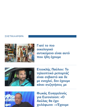
ΣΧΕΤΙΚΑ ΑΡΘΡΑ
Γιατί το πιο
οικολογικό
αντικείμενο είναι αυτό
που ήδη έχουμε
Ετεοκλής Παύλου: Το
τηλεοπτικό ρεπορτάζ
είναι σεβαστό και δε
με ενοχλεί, δεν έχουμε
κάνει συζητήσεις με
το κανάλι
Φωκάς Ευαγγελινός
για Eurovision: «Ο
Ακύλας θα έχει
χειλόφωνο –«Έχουμε