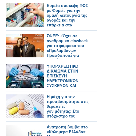
Ευρεία σύσκεψη ΠΦΣ
με Φορείς για την
ομαλή λειτουργία της
αγοράς και την
επάρκεια στα
φάρμακα!
ΣΦΕΕ: «Όχι» σε
αναδρομικό clawback
για τα φάρμακα του
«Προλαμβάνω» –
Προειδοποιεί για
«επικίνδυνο
προηγούμενο»
ΥΠΟΡΧΡΕΩΤΙΚΟ
ΔΙΚΑΙΩΜΑ ΣΤΗΝ
ΕΠΙΣΚΕΥΗ
ΗΛΕΚΤΡΟΝΙΚΩΝ
ΣΥΣΚΕΥΩΝ ΚΑΙ
SPARTPHONES ΣΤΗΝ
ΕΛΛΑΔΑ
Η μάχη για την
προσβασιμότητα στις
θεραπείες
γονιμότητας: Στο
στόχαστρο του
φαρμακευτικού
κόσμου οι πρακτικές
Ανατροπή βόμβα στο
της εταιρείας Merck
«Καλημέρα Ελλάδα»: