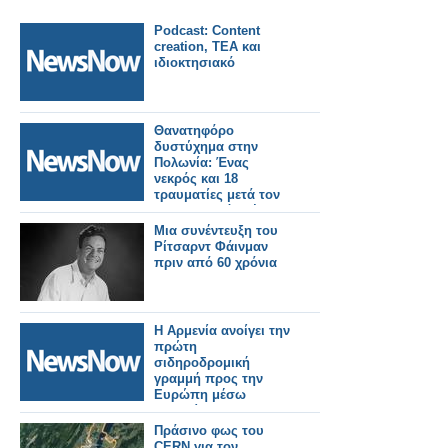
Podcast: Content
creation, TEA και
ιδιοκτησιακό
Θανατηφόρο
δυστύχημα στην
Πολωνία: Ένας
νεκρός και 18
τραυματίες μετά τον
εκτροχιασμό τρένου.
Μια συνέντευξη του
Ρίτσαρντ Φάινμαν
πριν από 60 χρόνια
Η Αρμενία ανοίγει την
πρώτη
σιδηροδρομική
γραμμή προς την
Ευρώπη μέσω
Γεωργίας και
Τουρκίας.
Πράσινο φως του
CERN για τον