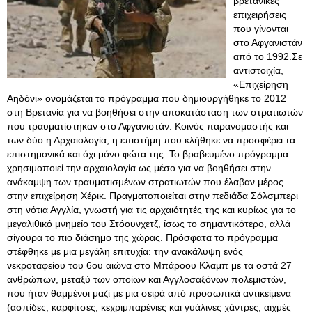
βρετανικές
επιχειρήσεις
που γίνονται
στο Αφγανιστάν
από το 1992.Σε
αντιστοιχία,
«Επιχείρηση
Αηδόνι» ονομάζεται το πρόγραμμα που δημιουργήθηκε το 2012
στη Βρετανία για να βοηθήσει στην αποκατάσταση των στρατιωτών
που τραυματίστηκαν στο Αφγανιστάν. Κοινός παρανομαστής και
των δύο η Αρχαιολογία, η επιστήμη που κλήθηκε να προσφέρει τα
επιστημονικά και όχι μόνο φώτα της. Το βραβευμένο πρόγραμμα
χρησιμοποιεί την αρχαιολογία ως μέσο για να βοηθήσει στην
ανάκαμψη των τραυματισμένων στρατιωτών που έλαβαν μέρος
στην επιχείρηση Χέρικ. Πραγματοποιείται στην πεδιάδα Σόλσμπερι
στη νότια Αγγλία, γνωστή για τις αρχαιότητές της και κυρίως για το
μεγαλιθικό μνημείο του Στόουνχετζ, ίσως το σημαντικότερο, αλλά
σίγουρα το πιο διάσημο της χώρας. Πρόσφατα το πρόγραμμα
στέφθηκε με μια μεγάλη επιτυχία: την ανακάλυψη ενός
νεκροταφείου του 6ου αιώνα στο Μπάροου Κλαμπ με τα οστά 27
ανθρώπων, μεταξύ των οποίων και Αγγλοσαξόνων πολεμιστών,
που ήταν θαμμένοι μαζί με μια σειρά από προσωπικά αντικείμενα
(ασπίδες, καρφίτσες, κεχριμπαρένιες και γυάλινες χάντρες, αιχμές