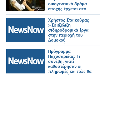
οικογενειακό δράμα
εποχής έρχεται στο
νέο πρόγραμμα της
ΕΡΤ
Χρήστος Σταικούρας
:«Σε εξέλιξη
σιδηροδρομικά έργα
στην περιοχή του
Δομοκού
αποκατάστασης
Daniel 188 εκατ. ευρώ.
Πρόγραμμα
Παχυσαρκίας: Τι
συνέβη, γιατί
καθυστέρησαν οι
πληρωμές και πώς θα
συνεχιστεί