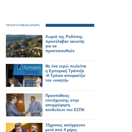
ΠΡΟΗΓΟΥΜΕΝΑ ΑΡΘΡΑ
Χωριά της Ροδόπης
προσέλαβαν security
για να
προστατευθούν
Με ένα ευρώ πωλείται
η Εμπορική Τράπεζα
-Η Τρόικα αποφασίζει
τον «νικητή»
Προσπάθειες
επιτάχυνσης στην
απορρόφηση
κονδυλίων του ΕΣΠΑ
15χρονος κατέρρευσε
μετά από 4 μέρες