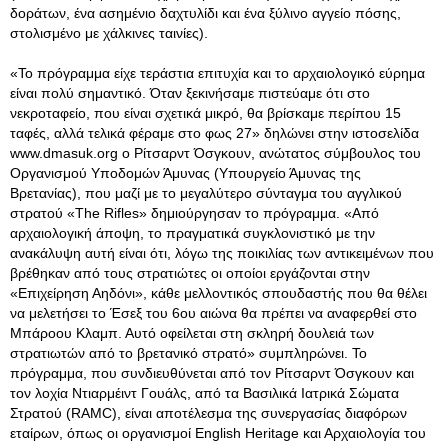
δοράτων, ένα ασημένιο δαχτυλίδι και ένα ξύλινο αγγείο πόσης,
στολισμένο με χάλκινες ταινίες).
«Το πρόγραμμα είχε τεράστια επιτυχία και το αρχαιολογικό εύρημα
είναι πολύ σημαντικό. Όταν ξεκινήσαμε πιστεύαμε ότι στο
νεκροταφείο, που είναι σχετικά μικρό, θα βρίσκαμε περίπου 15
ταφές, αλλά τελικά φέραμε στο φως 27» δηλώνει στην ιστοσελίδα
www.dmasuk.org ο Ρίτσαρντ Όσγκουν, ανώτατος σύμβουλος του
Οργανισμού Υποδομών Άμυνας (Υπουργείο Άμυνας της
Βρετανίας), που μαζί με το μεγαλύτερο σύνταγμα του αγγλικού
στρατού «The Rifles» δημιούργησαν το πρόγραμμα. «Από
αρχαιολογική άποψη, το πραγματικά συγκλονιστικό με την
ανακάλυψη αυτή είναι ότι, λόγω της ποικιλίας των αντικειμένων που
βρέθηκαν από τους στρατιώτες οι οποίοι εργάζονται στην
«Επιχείρηση Αηδόνι», κάθε μελλοντικός σπουδαστής που θα θέλει
να μελετήσει το Έσεξ του 6ου αιώνα θα πρέπει να αναφερθεί στο
Μπάροου Κλαμπ. Αυτό οφείλεται στη σκληρή δουλειά των
στρατιωτών από το βρετανικό στρατό» συμπληρώνει. Το
πρόγραμμα, που συνδιευθύνεται από τον Ρίτσαρντ Όσγκουν και
τον λοχία Ντιαρμέιντ Γουάλς, από τα Βασιλικά Ιατρικά Σώματα
Στρατού (RAMC), είναι αποτέλεσμα της συνεργασίας διαφόρων
εταίρων, όπως οι οργανισμοί English Heritage και Αρχαιολογία του