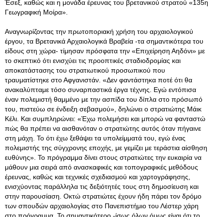
Έσεξ, καθώς και η μονάδα έρευνας του βρετανικού στρατού «135η
Γεωγραφική Μοίρα».
Αναγνωρίζοντας την πρωτοποριακή χρήση του αρχαιολογικού
έργου, τα Βρετανικά Αρχαιολογικά Βραβεία -τα σημαντικότερα του
είδους στη χώρα- τίμησαν πρόσφατα την «Επιχείρηση Αηδόνι» με
το σκεπτικό ότι ενισχύει τις προοπτικές σταδιοδρομίας και
αποκατάστασης του στρατιωτικού προσωπικού που
τραυματίστηκε στο Αφγανιστάν. «Δεν φαντάστηκα ποτέ ότι θα
ανακαλύπταμε τόσο συναρπαστικά έργα τέχνης. Εγώ εντόπισα
έναν πολεμιστή θαμμένο με την ασπίδα του δίπλα στο πρόσωπό
του, πιστεύω σε ένδειξη σεβασμού», δηλώνει ο στρατιώτης Μάικ
Κέλι. Και συμπληρώνει: «Έχω πολεμήσει και μπορώ να φανταστώ
πώς θα πρέπει να αισθανόταν ο στρατιώτης αυτός όταν πήγαινε
στη μάχη. Το ότι έχω ξεθάψει τα υπολείμματά του, εγώ ένας
πολεμιστής της σύγχρονης εποχής, με γεμίζει με τεράστια αίσθηση
ευθύνης». Το πρόγραμμα δίνει στους στρατιώτες την ευκαιρία να
μάθουν μια σειρά από ανασκαφικές και τοπογραφικές μεθόδους
έρευνας, καθώς και τεχνικές σχεδιασμού και χαρτογράφησης,
ενισχύοντας παράλληλα τις δεξιότητές τους στη δημοσίευση και
στην παρουσίαση. Οκτώ στρατιώτες έχουν ήδη πάρει τον δρόμο
των σπουδών αρχαιολογίας στο Πανεπιστήμιο του Λέστερ χάρη
στο πρόγραμμα. Το σημαντικότερο -ίσως όλων όμως είναι ότι το