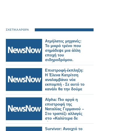
ΣΧΕΤΙΚΑ ΑΡΘΡΑ
Ατμήλατες μηχανές:
Το μικρό τρένο που
σημάδεψε μια άλλη
εποχή του
σιδηροδρόμου.
Εικόνες.
Επιστροφή-έκπληξη:
Η Έλενα Κατρίτση
αναλαμβάνει νέα
εκπομπή - Σε αυτό το
κανάλι θα την δούμε
Alpha: Πιο αργά η
επιστροφή της
Ναταλίας Γερμανού –
Στο τραπέζι αλλαγές
στο «Καλύτερα δε
γίνεται»
Survivor: Ανοιχτό το