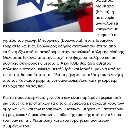
σώματος.
Μομπάσα
(Κένυα): η
αστυνομία
ανακαλύπτει
κρυψώνα με
εκρηκτικά σε
γήπεδο του γκολφ. Μπουργκάς (Βουλγαρία): πέντε Ισραηλινοί
τουρίστες και ένας Βούλγαρος οδηγός σκοτώνονται έπειτα από
επίθεση έξω από το αεροδρόμιο στην παραλιακή πόλη της Μαύρης
Θάλασσας Εικόνες από την εποχή του ψυχρού πολέμου και τις
μυστικές συγκρούσεις μεταξύ CIA και KGB θυμίζει ο αθέατος
πόλεμος ο οποίος μαίνεται μεταξύ Ιράν και Ισραήλ, μακριά από τα
φώτα της δημοσιότητας, σε όλα τα μήκη και τα πλάτη του πλανήτη
από τον Καύκασο μέχρι τη νοτιοανατολική Ασία και την ευρύτερη
περιοχή της Μεσογείου.
Και τα προαναφερθέντα γεγονότα δεν είναι παρά μόνο μερικά από
μία ντουζίνα περιστατικών τα οποία, σύμφωνα με αξιωματικούς των
αμερικανικών και των ισραηλινών μυστικών υπηρεσιών, αποτελούν
τη ραχοκοκαλιά μιας ένοπλης επιθετικής τακτικής από την πλευρά
του Ιράν και της Χεζμπολάχ κατά του Ισραήλ και των ξένων
συμμάχων του.