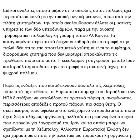
Ειδικοί αναλυτές υποστηρίζουν ότι ο σκιώδης αυτός πόλεμος έχει
περισσότερα κοινά με την τακτική των «έμμεσων», πίσω από την
πλάτη χτυπημάτων, την οποία ακολουθούσαν άλλοτε οι μυστικές
υπηρεσίες των δύο υπερδυνάμεων, παρά με την ανοικτή
τρομοκρατική πολεμολογική γραμμή τύπου Αλ Κάιντα. Τα
καταγραφέντα περιστατικά δείχνουν καθαρά μία επιστροφή στην
παλιά ιδέα ότι το πιο αποτελεσματικό χτύπημα είναι το αμφίσημο,
διφορούμενο χτύπημα που δεν μαρτυρεί απροκάλυπτα τις
προθέσεις πίσω από αυτό. Η κεκαλυμμένη σύγκρουση μεταξύ Ιράν
και Ισραήλ σηματοδοτεί την επιστροφή στη σκοτεινή τέχνη του
ψυχρού πολέμου.
Παρά τις ενδείξεις που καταδεικνύουν δάκτυλο της Χεζμπολάχ
πίσω από τις επιθέσεις, οι Ευρωπαίοι σύμμαχοι του Ισραήλ και των
ΗΠΑ διστάζουν να καταλήξουν σε οριστικό πόρισμα, αναμένοντας
περισσότερες αποδείξεις προτού πάρουν πιο σαφή θέση. Ο
σκεπτικισμός τους οφείλεται στο ενδεχόμενο να κρύβεται από πίσω
όχι η Χεζμπολάχ ως οργάνωση, αλλά κάποια μεμονωμένα στοιχεία
που ενεργούν για λογαριασμό του Ιράν και τα οποία μπορεί να
σχετίζονται με τη Χεζμπολάχ. Άλλωστε η Ευρωπαϊκή Ένωση δεν
έχει χαρακτηρίσει ποτέ την τελευταία ως τρομοκρατική οργάνωση.