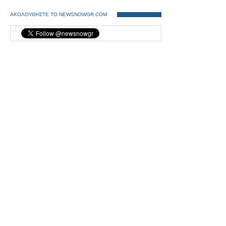
ΑΚΟΛΟΥΘΗΣΤΕ ΤΟ NEWSNOWGR.COM