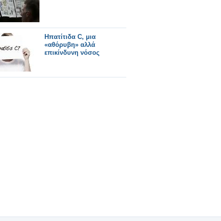
Ηπατίτιδα C, μια
«αθόρυβη» αλλά
επικίνδυνη νόσος