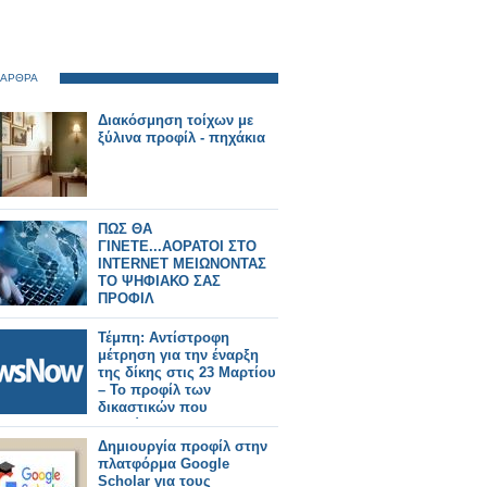
 ΑΡΘΡΑ
Διακόσμηση τοίχων με
ξύλινα προφίλ - πηχάκια
ΠΩΣ ΘΑ
ΓΙΝΕΤΕ...ΑΟΡΑΤΟΙ ΣΤΟ
INTERNET ΜΕΙΩΝΟΝΤΑΣ
ΤΟ ΨΗΦΙΑΚΟ ΣΑΣ
ΠΡΟΦΙΛ
Τέμπη: Αντίστροφη
μέτρηση για την έναρξη
της δίκης στις 23 Μαρτίου
– Το προφίλ των
δικαστικών που
κληρώθηκαν στην
«καυτή» έδρα
Δημιουργία προφίλ στην
πλατφόρμα Google
Scholar για τους