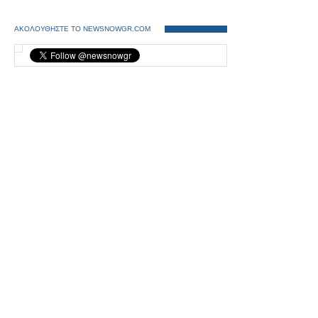
ΑΚΟΛΟΥΘΗΣΤΕ ΤΟ NEWSNOWGR.COM