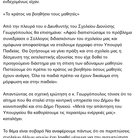
ενδεχομένως είχαν.
«Το κράτος να βοηθήσει τους μαθητές»
Από την πλευρά του ο Διευθυντής του Σχολείου Διονύσης
Γεωργόπουλος θα επισημάνει: «Αφού διαπιστώσαμε το πρόβλημα
συνεδρίασε ο Σύλλογος διδασκόντων του σχολείου μας και
ομόφωνα αποφασίσαμε να στείλουμε έγγραφο στον Υπουργό
Παιδείας. Θα ζητήσουμε να γίνει πράξη και στο σχολείο μας η
δέσμευση της εκτελεστικής εξουσίας που είχε δοθεί το
προηγούμενο διάστημα για τη σίτιση των αδύναμων μαθητών.
Πιστεύουμε ότι πρέπει το κράτος να βοηθήσει όσους μαθητές
έχουν ανάγκη. Όλα τα παιδιά πρέπει να έχουν δικαίωμα στη
μόρφωση και στην παιδεία».
Απαντώντας σε σχετική ερώτηση ο κ. Γεωργόπουλος τόνισε ότι το
αίτημα που θα σταλεί στην κεντρική υπηρεσία του Δήμου θα
κοινοποιηθεί και στο Δήμο Πηνειού. «Μετά την απάντηση του
Υπουργείου θα καθορίσουμε τις περαιτέρω ενέργειές μας»
καταλήγει.
Το θέμα είναι σοβαρό Να αναφέρουμε πάντως ότι σε περιπτώσεις
σχολείων άλλων νομών έχει ληφθεί μέριμνα για την αντιμετώπιση