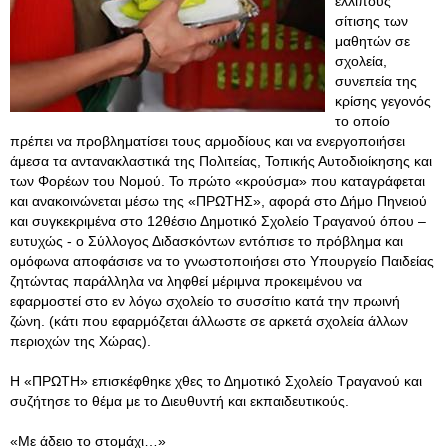
ελλιπούς
σίτισης των
μαθητών σε
σχολεία,
συνεπεία της
κρίσης γεγονός
το οποίο
πρέπει να προβληματίσει τους αρμοδίους και να ενεργοποιήσει
άμεσα τα αντανακλαστικά της Πολιτείας, Τοπικής Αυτοδιοίκησης και
των Φορέων του Νομού. Το πρώτο «κρούσμα» που καταγράφεται
και ανακοινώνεται μέσω της «ΠΡΩΤΗΣ», αφορά στο Δήμο Πηνειού
και συγκεκριμένα στο 12θέσιο Δημοτικό Σχολείο Τραγανού όπου –
ευτυχώς - ο Σύλλογος Διδασκόντων εντόπισε το πρόβλημα και
ομόφωνα αποφάσισε να το γνωστοποιήσει στο Υπουργείο Παιδείας
ζητώντας παράλληλα να ληφθεί μέριμνα προκειμένου να
εφαρμοστεί στο εν λόγω σχολείο το συσσίτιο κατά την πρωινή
ζώνη. (κάτι που εφαρμόζεται άλλωστε σε αρκετά σχολεία άλλων
περιοχών της Χώρας).
Η «ΠΡΩΤΗ» επισκέφθηκε χθες το Δημοτικό Σχολείο Τραγανού και
συζήτησε το θέμα με το Διευθυντή και εκπαιδευτικούς.
«Με άδειο το στομάχι…»