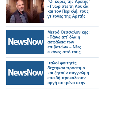
σιδηροδρομικούς
"Οι κόρες της Αρετής"
σταθμούς του
- Γνωρίστε τη Λουκία
Λονδίνου.
και τον Περικλή, τους
γείτονες της Αρετής
Μετρό Θεσσαλονίκης:
«Πάνω απ' όλα η
ασφάλεια των
επιβατών» – Νέες
εικόνες από τους
σταθμούς της
Καλαμαριάς.
Ιταλοί φοιτητές
δέχτηκαν πρόστιμο
και ζητούν συγγνώμη
επειδή προκάλεσαν
οργή σε τρένο στην
Μπανγκόκ.