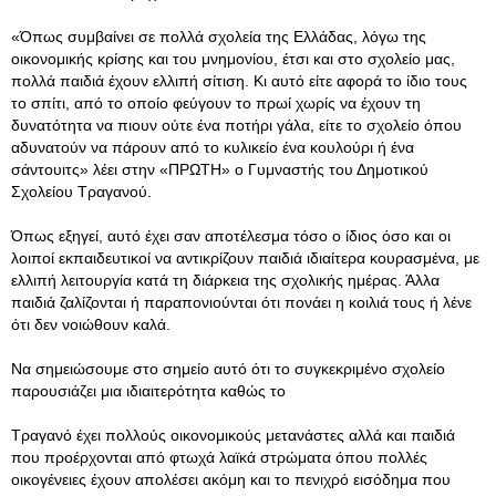
«Όπως συμβαίνει σε πολλά σχολεία της Ελλάδας, λόγω της
οικονομικής κρίσης και του μνημονίου, έτσι και στο σχολείο μας,
πολλά παιδιά έχουν ελλιπή σίτιση. Κι αυτό είτε αφορά το ίδιο τους
το σπίτι, από το οποίο φεύγουν το πρωί χωρίς να έχουν τη
δυνατότητα να πιουν ούτε ένα ποτήρι γάλα, είτε το σχολείο όπου
αδυνατούν να πάρουν από το κυλικείο ένα κουλούρι ή ένα
σάντουιτς» λέει στην «ΠΡΩΤΗ» ο Γυμναστής του Δημοτικού
Σχολείου Τραγανού.
Όπως εξηγεί, αυτό έχει σαν αποτέλεσμα τόσο ο ίδιος όσο και οι
λοιποί εκπαιδευτικοί να αντικρίζουν παιδιά ιδιαίτερα κουρασμένα, με
ελλιπή λειτουργία κατά τη διάρκεια της σχολικής ημέρας. Άλλα
παιδιά ζαλίζονται ή παραπονιούνται ότι πονάει η κοιλιά τους ή λένε
ότι δεν νοιώθουν καλά.
Να σημειώσουμε στο σημείο αυτό ότι το συγκεκριμένο σχολείο
παρουσιάζει μια ιδιαιτερότητα καθώς το
Τραγανό έχει πολλούς οικονομικούς μετανάστες αλλά και παιδιά
που προέρχονται από φτωχά λαϊκά στρώματα όπου πολλές
οικογένειες έχουν απολέσει ακόμη και το πενιχρό εισόδημα που