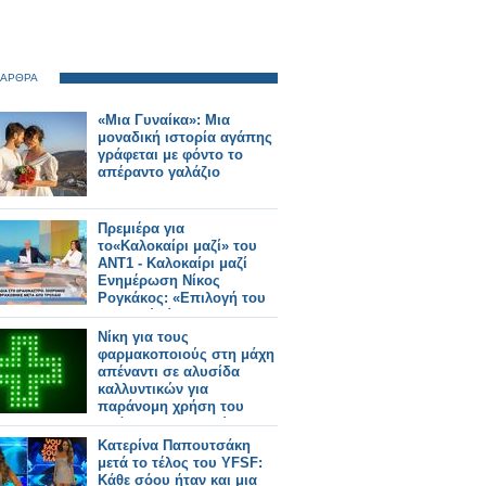
 ΑΡΘΡΑ
«Μια Γυναίκα»: Μια
μοναδική ιστορία αγάπης
γράφεται με φόντο το
απέραντο γαλάζιο
Πρεμιέρα για
το«Καλοκαίρι μαζί» του
ΑΝΤ1 - Καλοκαίρι μαζί
Ενημέρωση Νίκος
Ρογκάκος: «Επιλογή του
σταθμού είναι να
προχωρήσει την
Νίκη για τους
ενημέρωση»
φαρμακοποιούς στη μάχη
απέναντι σε αλυσίδα
καλλυντικών για
παράνομη χρήση του
πράσινου σταυρού
Κατερίνα Παπουτσάκη
μετά το τέλος του YFSF:
Κάθε σόου ήταν και μια