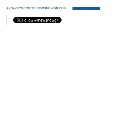
ΑΚΟΛΟΥΘΗΣΤΕ ΤΟ NEWSNOWGR.COM