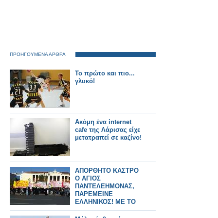
ΠΡΟΗΓΟΥΜΕΝΑ ΑΡΘΡΑ
Το πρώτο και πιο...
γλυκό!
Ακόμη ένα internet
cafe της Λάρισας είχε
μετατραπεί σε καζίνο!
ΑΠΟΡΘΗΤΟ ΚΑΣΤΡΟ
Ο ΑΓΙΟΣ
ΠΑΝΤΕΛΕΗΜΟΝΑΣ,
ΠΑΡΕΜΕΙΝΕ
ΕΛΛΗΝΙΚΟΣ! ΜΕ ΤΟ
ΖΟΡΙ ΜΑΖΕΨΑΝ 200
ΑΤΟΜΑ ΟΙ