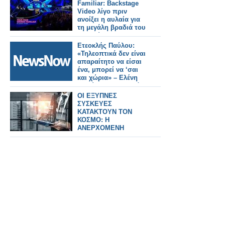
Familiar: Backstage
Video λίγο πριν
ανοίξει η αυλαία για
τη μεγάλη βραδιά του
Τελικού
Ετεοκλής Παύλου:
«Τηλεοπτικά δεν είναι
απαραίτητο να είσαι
ένα, μπορεί να ‘σαι
και χώρια» – Ελένη
Χατζίδου: «Έτσι, κάθε
μέρα να το λέμε μπας
ΟΙ ΕΞΥΠΝΕΣ
και..»
ΣΥΣΚΕΥΕΣ
ΚΑΤΑΚΤΟΥΝ ΤΟΝ
ΚΟΣΜΟ: Η
ΑΝΕΡΧΟΜΕΝΗ
ΔΥΝΑΜΗ ΤΟΥ IoT