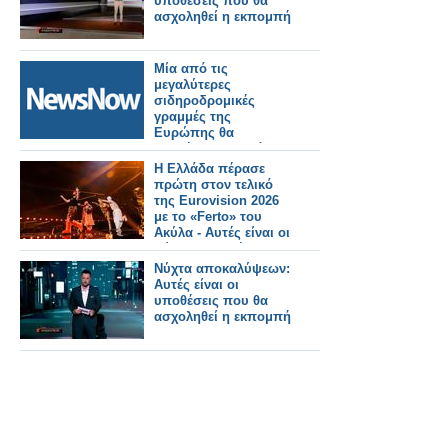
υποθέσεις που θα
ασχοληθεί η εκπομπή
Μία από τις
μεγαλύτερες
σιδηροδρομικές
γραμμές της
Ευρώπης θα
ξεκινήσει τον επόμενο
μήνα, συνδέοντας
Η Ελλάδα πέρασε
πολλές μεγάλες
πρώτη στον τελικό
πόλεις.
της Eurovision 2026
με το «Ferto» του
Ακύλα - Αυτές είναι οι
χώρες που πέρασαν
Νύχτα αποκαλύψεων:
Αυτές είναι οι
υποθέσεις που θα
ασχοληθεί η εκπομπή