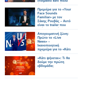
ετοιμάσει κάτι πολύ
όμορφο – ο Ακύλας
είναι πανέτοιμος»
Πρεμιέρα για το «Your
Face Sounds
Familiar» με τον
Σάκης Ρουβάς – Αυτό
είναι το trailer που
βγήκε στον αέρα
Απογευματινή ζώνη:
Πρώτο το «Live
News» –
Ικανοποιητική
πρεμιέρα για το «Κάτι
Ψήνεται»
«Κάτι ψήνεται»: Τι θα
δούμε την πρώτη
εβδομάδα;