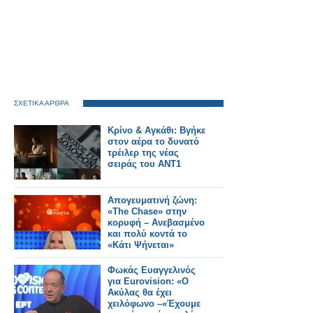
ΣΧΕΤΙΚΑ ΑΡΘΡΑ
Κρίνο & Αγκάθι: Βγήκε
στον αέρα το δυνατό
τρέιλερ της νέας
σειράς του ΑΝΤ1
Απογευματινή ζώνη:
«The Chase» στην
κορυφή – Ανεβασμένο
και πολύ κοντά το
«Κάτι Ψήνεται»
Φωκάς Ευαγγελινός
για Eurovision: «Ο
Ακύλας θα έχει
χειλόφωνο –«Έχουμε