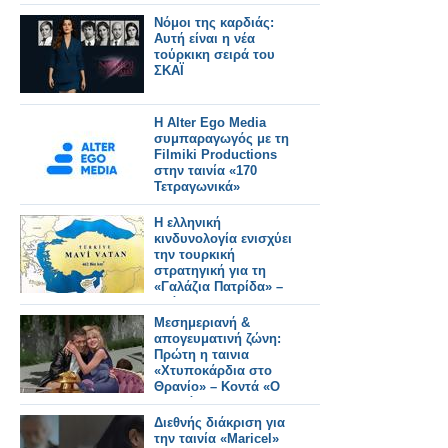
Νόμοι της καρδιάς:
Αυτή είναι η νέα
τούρκικη σειρά του
ΣΚΑΪ
Η Alter Ego Media
συμπαραγωγός με τη
Filmiki Productions
στην ταινία «170
Τετραγωνικά»
Η ελληνική
κινδυνολογία ενισχύει
την τουρκική
στρατηγική για τη
«Γαλάζια Πατρίδα» –
Ανάλυση του
Κωνσταντίνου
Μεσημεριανή &
Μπαλωμένου
απογευματινή ζώνη:
Πρώτη η ταινια
«Χτυποκάρδια στο
Θρανίο» – Κοντά «Ο
Ξυπνάκιας» και
«Καλύτερα δε Γίνεται»
Διεθνής διάκριση για
την ταινία «Maricel»