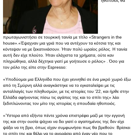
ηθοποιός θα
πρωταγωνιστήσει σε τουρκική ταινία με τίτλο «Strangers in the
house».«Έψαχναν μια γριά που να αντέχουν τα κότσια της και
κόντεψαν να με ξεκατινιάσουν. Ήταν πολύ ωραίος ρόλος. Η ταινία
αυτή δεν είχε πλούτο. Ήταν ελάχιστα τα χρήματα, ούτε καν
πληρώθηκα, αλλά δέχτηκα γιατί με γοήτευσε ο ρόλος» . Όσο για
τον ρόλο της είπε στην Espresso:
«Υποδύομαι μια Ελληνίδα που έχει γεννηθεί σε ένα μικρό χωριό έξω
από τη Σμύρνη αλλά αναγκάστηκε να το εγκαταλείψει με τις
ανταλλαγές των πληθυσμών, με τις ιστορίες του '22, και ήρθε στην
Ελλάδα αφήνοντας πίσω τις αγάπες της και το σπίτι της» λέει
ξεδιπλώνοντας τον μίτο της ιστορίας η σπουδαία ηθοποιός.
«Ύστερα από εξήντα πέντε χρόνια επιστρέφει μαζί με την εγγονή
της και στην ουσία ψάχνει να δει γιατί ο αγαπημένος της δεν είχε
ψάξει να τη βρει, όπως είχαν συμφωνήσει πως θα βρεθούν. Βρίσκει
το σπίτι της και θέλει να το αγοράσει από έναν νέο που το