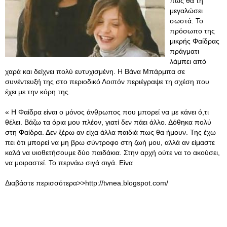
πως θα τη
μεγαλώσει
σωστά. Το
πρόσωπο της
μικρής Φαίδρας
πράγματι
λάμπει από
χαρά και δείχνει πολύ ευτυχισμένη. Η Βάνα Μπάρμπα σε
συνέντευξή της στο περιοδικό Λοιπόν περιέγραψε τη σχέση που
έχει με την κόρη της.
« Η Φαίδρα είναι ο μόνος άνθρωπος που μπορεί να με κάνει ό,τι
θέλει. Βάζω τα όρια μου πλέον, γιατί δεν πάει άλλο. Δόθηκα πολύ
στη Φαίδρα. Δεν ξέρω αν είχα άλλα παιδιά πως θα ήμουν. Της έχω
πει ότι μπορεί να μη βρω σύντροφο στη ζωή μου, αλλά αν είμαστε
καλά να υιοθετήσουμε δύο παιδάκια. Στην αρχή ούτε να το ακούσει,
να μοιραστεί. Το περνάω σιγά σιγά. Είνα
Διαβάστε περισσότερα>>http://tvnea.blogspot.com/