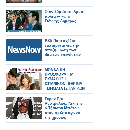
Στον Σύριζα το 'Αρμα
πολιτών και ο
Γιάννης Δημαράς
PSI: Ποια σχέδια
εξετάζονται για την
αποζημίωση των
ιδιωτών επενδυτών
ΜΟΝΑΔΙΚΗ
ΠΡΟΣΦΟΡΑ ΓΙΑ
ΕΚΜΑΘΗΣΗ
ΙΣΠΑΝΙΚΩΝ: ΘΕΡΙΝΑ
ΤΜΗΜΑΤΑ ΙΣΠΑΝΙΚΩΝ
ΓΙΑ ΕΝΗΛΙΚΕΣ ΜΕ
ΕΚΠΤΩΣΗ 50%!
Γκραν Πρι
Αυστραλίας: Νικητής
ο Τζένσον Μπάτον
στον πρώτο αγώνα
της χρονιάς