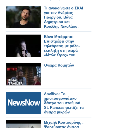
τα όνειρά της
Τι ανακοίνωσε ο ΣΚΑΪ
για τον Ανδρέας
Γεωργίου, Βάνα
Δημητρίου και
Κούλλης Νικολάου;
Βάνα Μπάρμπα:
Επιστρέφει στην
τηλεόραση με ρόλο-
έκπληξη στη σειρά
«Μπλε Ώρες» του
Αντρέα Γεωργίου
Όνειρα Κομητών
Λονδίνο: Tο
χριστουγεννιάτικο
δέντρο του σταθμού
St. Pancras φωτίζει τα
όνειρα μικρών
ασθενών
Μιχαήλ Κουτουρίνης :
Ψαρεύοντας όνειρα