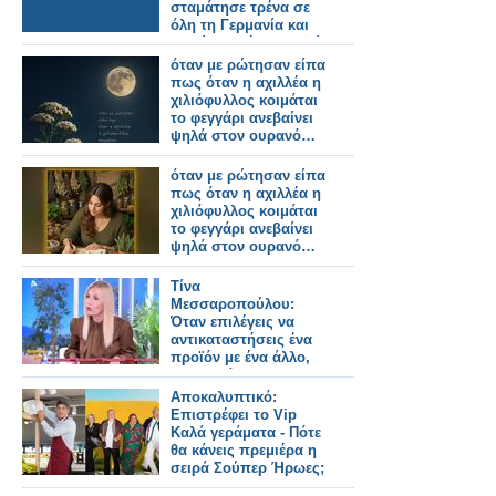
σταμάτησε τρένα σε
όλη τη Γερμανία και
κανείς δεν ήξερε γιατί.
όταν με ρώτησαν είπα
πως όταν η αχιλλέα η
χιλιόφυλλος κοιμάται
το φεγγάρι ανεβαίνει
ψηλά στον ουρανό…
όταν με ρώτησαν είπα
πως όταν η αχιλλέα η
χιλιόφυλλος κοιμάται
το φεγγάρι ανεβαίνει
ψηλά στον ουρανό…
Τίνα
Μεσσαροπούλου:
Όταν επιλέγεις να
αντικαταστήσεις ένα
προϊόν με ένα άλλο,
δεν το κάνεις για να
βγει χειρότερο
Αποκαλυπτικό:
Επιστρέφει το Vip
Καλά γεράματα - Πότε
θα κάνεις πρεμιέρα η
σειρά Σούπερ Ήρωες;