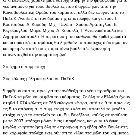
Ο κ. Βενιζέλος χαρακτήρισε «άτυχη στιγμή» την ψηφοφορία για το
νέο μνημόνιο για τους βουλευτές που διαγράφηκαν από την
Κοινοβουλευτική Ομάδα του κόμματος, αλλά δεν έφυγαν από το
ΠαΣοΚ. Ανοιξε έτσι τον δρόμο της επιστροφής και για τους Ι.
Κουτσούκο, Δ. Καρύδη, Μιχ. Τζελέπη, Χρύσα Αράπογλου, Β.
Κεγκέρογλου, Μαρία Μίχου, Δ. Κουσελά, Τ. Αντωνακόπουλο και Τ.
Δημητρουλόπουλο. Η περίπτωση του καθενός θα κριθεί χωριστά
και οι οριστικές αποφάσεις θα ληφθούν το προσεχές διάστημα, αν
και ορισμένοι από τους παραπάνω βουλευτές έχουν ήδη
επανενταχθεί στην κομματική ζωή.
Στοίχημα η συμμετοχή
Στις κάλπες μέλη και φίλοι του ΠαΣοΚ
Ψηφίζουν από το πρωί για την ανάδειξη του νέου προέδρου του
ΠαΣοΚ τα μέλη και οι φίλοι του κόμματος. Σε όλη την Ελλάδα έχουν
στηθεί 1.074 κάλπες σε 768 εκλογικά κέντρα, από τις 9 το πρωί ως
τις 5 το απόγευμα. Η συμμετοχή του κόσμου αποτελεί το μεγάλο
στοίχημα για το επιτελείο του κ. Ευ. Βενιζέλου, καθώς σε αντίθεση
με το 2007 υπάρχει μόνον ένας υποψήφιος, και γι' αυτό έγινε
μεγάλη κινητοποίηση όλη την προηγούμενη εβδομάδα. Βουλευτές
και κορυφαία στελέχη εκτιμούν ότι το κλίμα στα μέλη του κόμματος