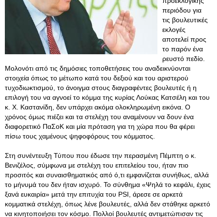
προεκλογικής
περιόδου για
τις βουλευτικές
εκλογές
αποτελεί προς
το παρόν ένα
ρευστό πεδίο.
Μολονότι από τις δημόσιες τοποθετήσεις του αναδεικνύονται
στοιχεία όπως το μέτωπο κατά του δεξιού και του αριστερού
τυχοδιωκτισμού, το άνοιγμα στους διαγραφέντες βουλευτές ή η
επιλογή του να αγνοεί το κόμμα της κυρίας Λούκας Κατσέλη και του
κ. Χ. Καστανίδη, δεν υπάρχει ακόμα ολοκληρωμένη εικόνα. Ο
χρόνος όμως πιέζει και τα στελέχη του αναμένουν να δουν ένα
διαφορετικό ΠαΣοΚ και μία πρόταση για τη χώρα που θα φέρει
πίσω τους χαμένους ψηφοφόρους του κόμματος.
Στη συνέντευξη Τύπου που έδωσε την περασμένη Πέμπτη ο κ.
Βενιζέλος, σύμφωνα με στελέχη του επιτελείου του, ήταν πιο
προσιτός και συναισθηματικός από ό,τι εμφανίζεται συνήθως, αλλά
το μήνυμά του δεν ήταν ισχυρό. Το σύνθημα «Ψηλά το κεφάλι, έχεις
ξανά ευκαιρία» μετά την επιτυχία του PSI, άρεσε σε αρκετά
κομματικά στελέχη, όπως λένε βουλευτές, αλλά δεν στάθηκε αρκετό
να κινητοποιήσει τον κόσμο. Πολλοί βουλευτές αντιμετώπισαν τις