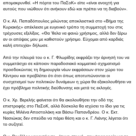
απομακρυνθεί. «Η πόρτα του ΠαΣοΚ» είπε «είναι ανοιχτή για
αυτούς που νιώθουν ότι ανήκουν εδώ και πρέπει να τη διαβούν».
Ο κ. Αλ. Παπαδόπουλος μιλώντας αποκλειστικά στο «Βήμα της
Κυριακής» απέκλεισε με ευγενικό τρόπο τη συμμετοχή του στις
τρέχουσες εξελίξεις. «Θα 'θελα να φανώ χρήσιμος, αλλά δεν ξέρω
αν οι απόψεις μου με καθιστούν χρήσιμο. Εύχομαι από καρδιάς
καλή επιτυχία» δήλωσε.
Από την πλευρά του ο κ. Γ. Φλωρίδης εκφράζει την άρνησή του να
συμμετάσχει σε κάποιον παραδοσιακό κομματικό σχηματισμό
προσδοκώντας τη δημιουργία νέων εκφράσεων στον χώρο του
Κέντρου και προβλέπει ότι έτσι όπως αποτυπώνονται οι
συσχετισμοί των πολιτικών δυνάμεων η χώρα θα εξακολουθήσει να
έχει πρόβλημα πολιτικής διεύθυνσης και μετά τις εκλογές.
Ο κ. Χρ. Βερελής φαίνεται ότι θα ακολουθήσει την οδό της
επιστροφής στο ΠαΣοΚ, αλλά δύσκολα θα ισχύσει το ίδιο για τις
κυρίες Μιλένα Αποστολάκη και Βάσω Παπανδρέου. Ο κ. Εκτ.
Νασιώκας δεν σπεύδει να πάρει θέση και ο κ. Γ. Λιάνης λέγεται ότι
το συζητεί.