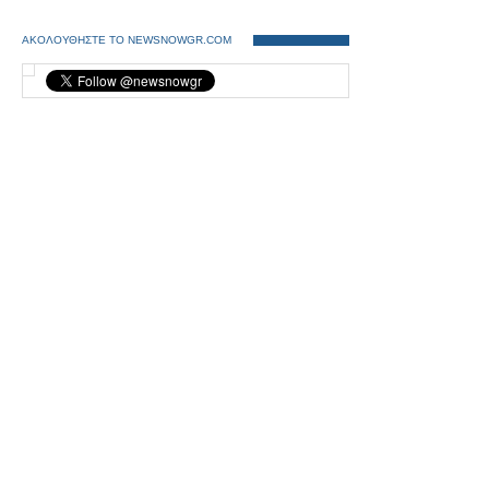
ΑΚΟΛΟΥΘΗΣΤΕ ΤΟ NEWSNOWGR.COM