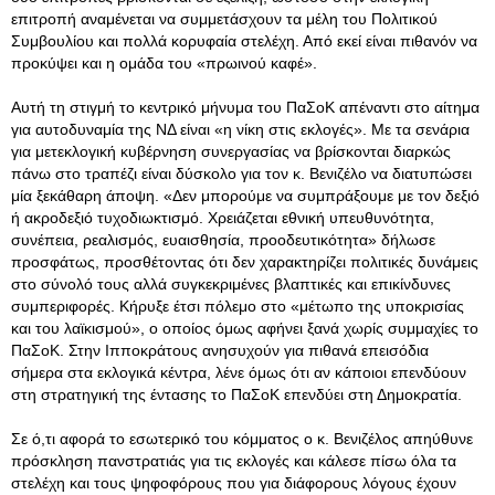
επιτροπή αναμένεται να συμμετάσχουν τα μέλη του Πολιτικού
Συμβουλίου και πολλά κορυφαία στελέχη. Από εκεί είναι πιθανόν να
προκύψει και η ομάδα του «πρωινού καφέ».
Αυτή τη στιγμή το κεντρικό μήνυμα του ΠαΣοΚ απέναντι στο αίτημα
για αυτοδυναμία της ΝΔ είναι «η νίκη στις εκλογές». Με τα σενάρια
για μετεκλογική κυβέρνηση συνεργασίας να βρίσκονται διαρκώς
πάνω στο τραπέζι είναι δύσκολο για τον κ. Βενιζέλο να διατυπώσει
μία ξεκάθαρη άποψη. «Δεν μπορούμε να συμπράξουμε με τον δεξιό
ή ακροδεξιό τυχοδιωκτισμό. Χρειάζεται εθνική υπευθυνότητα,
συνέπεια, ρεαλισμός, ευαισθησία, προοδευτικότητα» δήλωσε
προσφάτως, προσθέτοντας ότι δεν χαρακτηρίζει πολιτικές δυνάμεις
στο σύνολό τους αλλά συγκεκριμένες βλαπτικές και επικίνδυνες
συμπεριφορές. Κήρυξε έτσι πόλεμο στο «μέτωπο της υποκρισίας
και του λαϊκισμού», ο οποίος όμως αφήνει ξανά χωρίς συμμαχίες το
ΠαΣοΚ. Στην Ιπποκράτους ανησυχούν για πιθανά επεισόδια
σήμερα στα εκλογικά κέντρα, λένε όμως ότι αν κάποιοι επενδύουν
στη στρατηγική της έντασης το ΠαΣοΚ επενδύει στη Δημοκρατία.
Σε ό,τι αφορά το εσωτερικό του κόμματος ο κ. Βενιζέλος απηύθυνε
πρόσκληση πανστρατιάς για τις εκλογές και κάλεσε πίσω όλα τα
στελέχη και τους ψηφοφόρους που για διάφορους λόγους έχουν