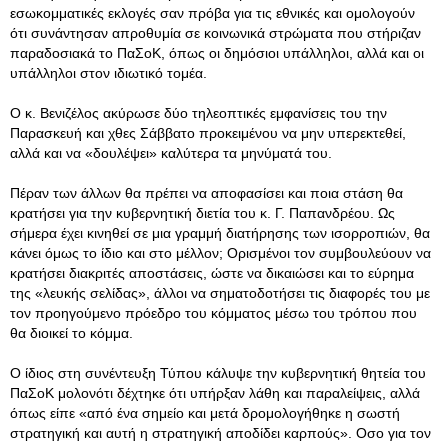
εσωκομματικές εκλογές σαν πρόβα για τις εθνικές και ομολογούν
ότι συνάντησαν απροθυμία σε κοινωνικά στρώματα που στήριζαν
παραδοσιακά το ΠαΣοΚ, όπως οι δημόσιοι υπάλληλοι, αλλά και οι
υπάλληλοι στον ιδιωτικό τομέα.
Ο κ. Βενιζέλος ακύρωσε δύο τηλεοπτικές εμφανίσεις του την
Παρασκευή και χθες Σάββατο προκειμένου να μην υπερεκτεθεί,
αλλά και να «δουλέψει» καλύτερα τα μηνύματά του.
Πέραν των άλλων θα πρέπει να αποφασίσει και ποια στάση θα
κρατήσει για την κυβερνητική διετία του κ. Γ. Παπανδρέου. Ως
σήμερα έχει κινηθεί σε μια γραμμή διατήρησης των ισορροπιών, θα
κάνει όμως το ίδιο και στο μέλλον; Ορισμένοι τον συμβουλεύουν να
κρατήσει διακριτές αποστάσεις, ώστε να δικαιώσει και το εύρημα
της «λευκής σελίδας», άλλοι να σηματοδοτήσει τις διαφορές του με
τον προηγούμενο πρόεδρο του κόμματος μέσω του τρόπου που
θα διοικεί το κόμμα.
Ο ίδιος στη συνέντευξη Τύπου κάλυψε την κυβερνητική θητεία του
ΠαΣοΚ μολονότι δέχτηκε ότι υπήρξαν λάθη και παραλείψεις, αλλά
όπως είπε «από ένα σημείο και μετά δρομολογήθηκε η σωστή
στρατηγική και αυτή η στρατηγική αποδίδει καρπούς». Οσο για τον