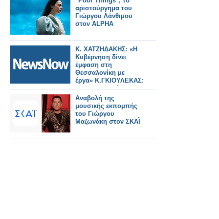
"Poor Things", το
αριστούργημα του
Γιώργου Λάνθιμου
στον ALPHA
Κ. ΧΑΤΖΗΔΑΚΗΣ: «Η
Κυβέρνηση δίνει
έμφαση στη
Θεσσαλονίκη με
έργα» Κ.ΓΚΙΟΥΛΕΚΑΣ:
«Η Θεσσαλονίκη
αλλάζει σελίδα»
Αναβολή της
μουσικής εκπομπής
του Γιώργου
Μαζωνάκη στον ΣΚΑΪ