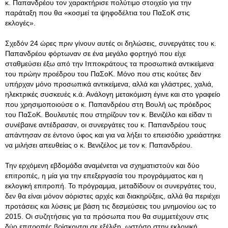
κ. Παπανδρέου τον χαρακτήρισε πολύτιμο στοιχείο για την
παράταξη που θα «κοσμεί τα ψηφοδέλτια του ΠαΣοΚ στις
εκλογές».
Σχεδόν 24 ώρες πριν γίνουν αυτές οι δηλώσεις, συνεργάτες του κ.
Παπανδρέου φόρτωναν σε ένα μεγάλο φορτηγό που είχε
σταθμεύσει έξω από την Ιπποκράτους τα προσωπικά αντικείμενα
του πρώην προέδρου του ΠαΣοΚ. Μόνο που στις κούτες δεν
υπήρχαν μόνο προσωπικά αντικείμενα, αλλά και γλάστρες, χαλιά,
ηλεκτρικές συσκευές κ.ά. Ανάλογη μετακόμιση έγινε και στο γραφείο
που χρησιμοποιούσε ο κ. Παπανδρέου στη Βουλή ως πρόεδρος
του ΠαΣοΚ. Βουλευτές που στηρίζουν τον κ. Βενιζέλο και είδαν τι
συνέβαινε αντέδρασαν, οι συνεργάτες του κ. Παπανδρέου τους
απάντησαν σε έντονο ύφος και για να λήξει το επεισόδιο χρειάστηκε
να μιλήσει απευθείας ο κ. Βενιζέλος με τον κ. Παπανδρέου.
Την ερχόμενη εβδομάδα αναμένεται να σχηματιστούν και δύο
επιτροπές, η μία για την επεξεργασία του προγράμματος και η
εκλογική επιτροπή. Το πρόγραμμα, μεταδίδουν οι συνεργάτες του,
δεν θα είναι μόνον αόριστες αρχές και διακηρύξεις, αλλά θα περιέχει
προτάσεις και λύσεις με βάση τις δεσμεύσεις του μνημονίου ως το
2015. Οι συζητήσεις για τα πρόσωπα που θα συμμετέχουν στις
δύο επιτροπές βρίσκονται σε εξέλιξη, ωστόσο στην εκλογική