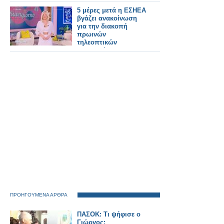
Εύχομαι καλύτερες
μέρες για την
5 μέρες μετά η ΕΣΗΕΑ
τηλεόραση
βγάζει ανακοίνωση
για την διακοπή
πρωινών
τηλεοπτικών
εκπομπών...
ΠΡΟΗΓΟΥΜΕΝΑ ΑΡΘΡΑ
ΠΑΣΟΚ: Τι ψήφισε ο
Γιώργος;