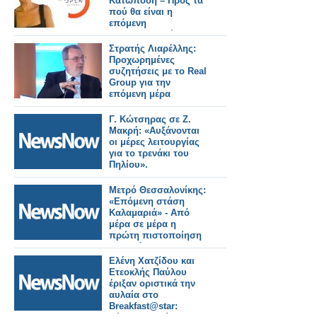
Κατωπόδη – Προς τα
πού θα είναι η
επόμενη
επαγγελματική της
στέγη; - Όλο το
Στρατής Λιαρέλλης:
ρεπορτάζ
Προχωρημένες
συζητήσεις με το Real
Group για την
επόμενη μέρα
Γ. Κώτσηρας σε Ζ.
Μακρή: «Αυξάνονται
oι μέρες λειτουργίας
για το τρενάκι του
Πηλίου».
Μετρό Θεσσαλονίκης:
«Επόμενη στάση
Καλαμαριά» - Από
μέρα σε μέρα η
πρώτη πιστοποίηση
της επέκτασης.
Ελένη Χατζίδου και
Ετεοκλής Παύλου
έριξαν οριστικά την
αυλαία στο
Breakfast@star: