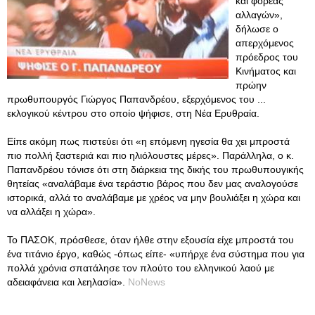
και φορέας
αλλαγών»,
δήλωσε ο
απερχόμενος
πρόεδρος του
Κινήματος και
πρώην
πρωθυπουργός Γιώργος Παπανδρέου, εξερχόμενος του ...
εκλογικού κέντρου στο οποίο ψήφισε, στη Νέα Ερυθραία.
Είπε ακόμη πως πιστεύει ότι «η επόμενη ηγεσία θα χει μπροστά
πιο πολλή ξαστεριά και πιο ηλιόλουστες μέρες». Παράλληλα, ο κ.
Παπανδρέου τόνισε ότι στη διάρκεια της δικής του πρωθυπουγικής
θητείας «αναλάβαμε ένα τεράστιο βάρος που δεν μας αναλογούσε
ιστορικά, αλλά το αναλάβαμε με χρέος να μην βουλιάξει η χώρα και
να αλλάξει η χώρα».
Το ΠΑΣΟΚ, πρόσθεσε, όταν ήλθε στην εξουσία είχε μπροστά του
ένα τιτάνιο έργο, καθώς -όπως είπε- «υπήρχε ένα σύστημα που για
πολλά χρόνια σπατάλησε τον πλούτο του ελληνικού λαού με
αδειαφάνεια και λεηλασία».
NoNews