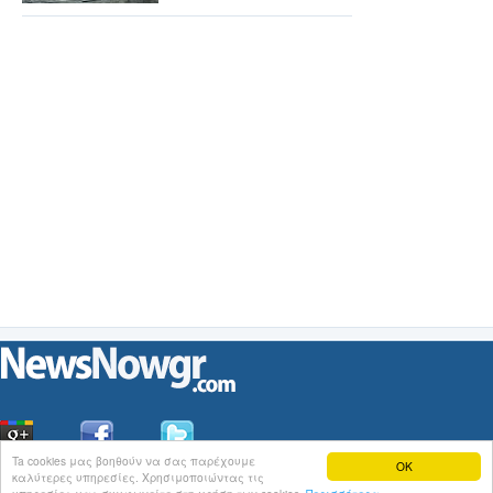
Ta cookies μας βοηθούν να σας παρέχουμε
OK
καλύτερες υπηρεσίες. Χρησιμοποιώντας τις
Οι
Ειδήσεις
του NewsNowgr.com στο
iNews