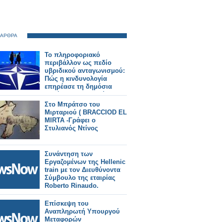
 ΑΡΘΡΑ
Το πληροφοριακό
περιβάλλον ως πεδίο
υβριδικού ανταγωνισμού:
Πώς η κινδυνολογία
επηρέασε τη δημόσια
συζήτηση για τη Σύνοδο
του ΝΑΤΟ -Γράφει ο Δρ.
Στο Μπράτσο του
Κωνσταντίνος Π.
Μιρταριού ( BRACCIOD EL
Μπαλωμένος
MIRTA -Γράφει ο
Στυλιανός Ντίνος
Συνάντηση των
Εργαζομένων της Hellenic
train με τον Διευθύνοντα
Σύμβουλο της εταιρίας
Roberto Rinaudo.
Επίσκεψη του
Αναπληρωτή Υπουργού
Μεταφορών