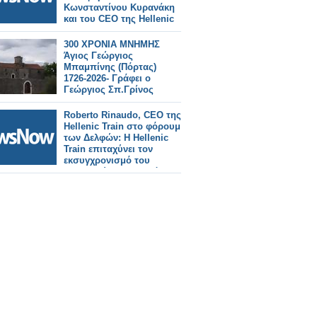
Κωνσταντίνου Κυρανάκη
και του CEO της Hellenic
Train Roberto Rinaudo
στο Κέντρο Αριστείας της
300 ΧΡΟΝΙΑ ΜΝΗΜΗΣ
Alstom στο Savigliano της
Άγιος Γεώργιος
Ιταλίας.
Μπαμπίνης (Πόρτας)
1726-2026- Γράφει ο
Γεώργιος Σπ.Γρίνος
Roberto Rinaudo, CEO της
Hellenic Train στο φόρουμ
των Δελφών: Η Hellenic
Train επιταχύνει τον
εκσυγχρονισμό του
ελληνικού σιδηροδρόμου.