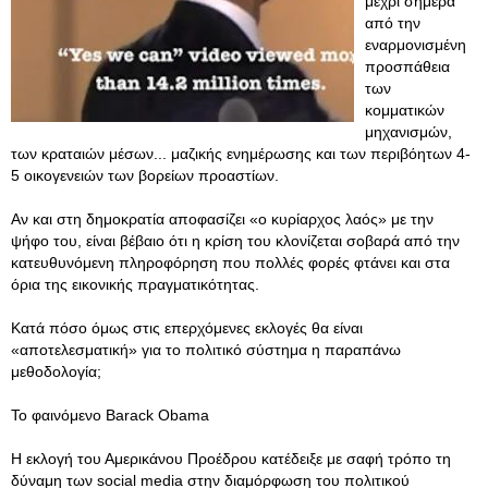
μέχρι σήμερα
από την
εναρμονισμένη
προσπάθεια
των
κομματικών
μηχανισμών,
των κραταιών μέσων... μαζικής ενημέρωσης και των περιβόητων 4-
5 οικογενειών των βορείων προαστίων.
Αν και στη δημοκρατία αποφασίζει «ο κυρίαρχος λαός» με την
ψήφο του, είναι βέβαιο ότι η κρίση του κλονίζεται σοβαρά από την
κατευθυνόμενη πληροφόρηση που πολλές φορές φτάνει και στα
όρια της εικονικής πραγματικότητας.
Κατά πόσο όμως στις επερχόμενες εκλογές θα είναι
«αποτελεσματική» για το πολιτικό σύστημα η παραπάνω
μεθοδολογία;
Το φαινόμενο Barack Obama
Η εκλογή του Αμερικάνου Προέδρου κατέδειξε με σαφή τρόπο τη
δύναμη των social media στην διαμόρφωση του πολιτικού