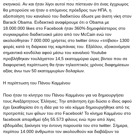
σκηνικού. Αν και ήταν λίγοι αυτοί που πίστευαν ότι ένας έγχρωμος
θα μπορούσε να ήταν ο επόμενος πρόεδρος των ΗΠΑ, η
αξιοποίηση του καναλιού του διαδικτύου έδωσε μια άνετη νίκη στον
Barack Obama
. Ενδεικτικά αναφέρουμε ότι ο Obama με
18.000.000 likes στο Facebook ήταν 360% δημοφιλέστερος στο
συγκεκριμένο διαδικτυακό μέσο από τον McCain ενώ τον
ακολούθησαν 7.000.000 χρήστες στο twitter όπου «τιτίβισε» 1300
φορές κατά τη διάρκεια της καμπάνιας του. Εξάλλου, εξοικονόμησε
σημαντικά κονδύλια αφού μέσω του καναλιού Youtube
προβλήθηκαν τουλάχιστον 14,5 εκατομμύρια ώρες βίντεο που σε
διαφορετική περίπτωση θα ήταν τηλεοπτικός χρόνος διαφημίσεων
αξίας άνω των 50 εκατομμυρίων δολαρίων.
Η περίπτωση του Πάνου Καμμένου
Ποιο ήταν το κίνητρο του Πάνου Καμμένου για να δημιουργήσει
τους Ανεξάρτητους Έλληνες; Την απάντηση έχει δώσει ο ίδιος αφού
έχει ξεκαθαρίσει ότι η ιδέα για το νέο κόμμα δημιουργήθηκε από τις
προτροπές των φίλων του στο Facebook! To κίνημα Καμμένου στο
facebook απαριθμεί ήδη 55.573 φίλους ενώ πριν από λίγες
εβδομάδες ξεκίνησε την έντονη παρουσία του στο twitter. Σήμερα,
περίπου 14.000 άνθρωποι τον ακολουθούν και διαβάζουν τα