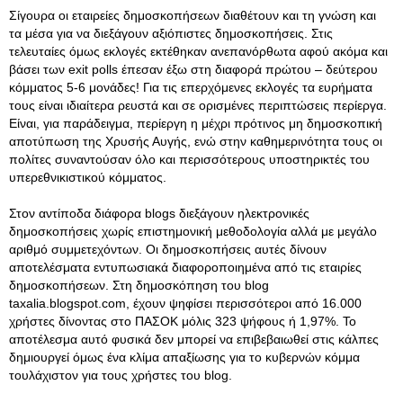
Σίγουρα οι εταιρείες δημοσκοπήσεων διαθέτουν και τη γνώση και
τα μέσα για να διεξάγουν αξιόπιστες δημοσκοπήσεις. Στις
τελευταίες όμως εκλογές εκτέθηκαν ανεπανόρθωτα αφού ακόμα και
βάσει των exit polls έπεσαν έξω στη διαφορά πρώτου – δεύτερου
κόμματος 5-6 μονάδες! Για τις επερχόμενες εκλογές τα ευρήματα
τους είναι ιδιαίτερα ρευστά και σε ορισμένες περιπτώσεις περίεργα.
Είναι, για παράδειγμα, περίεργη η μέχρι πρότινος μη δημοσκοπική
αποτύπωση της Χρυσής Αυγής, ενώ στην καθημερινότητα τους οι
πολίτες συναντούσαν όλο και περισσότερους υποστηρικτές του
υπερεθνικιστικού κόμματος.
Στον αντίποδα διάφορα blogs διεξάγουν ηλεκτρονικές
δημοσκοπήσεις χωρίς επιστημονική μεθοδολογία αλλά με μεγάλο
αριθμό συμμετεχόντων. Οι δημοσκοπήσεις αυτές δίνουν
αποτελέσματα εντυπωσιακά διαφοροποιημένα από τις εταιρίες
δημοσκοπήσεων. Στη δημοσκόπηση του blog
taxalia.blogspot.com, έχουν ψηφίσει περισσότεροι από 16.000
χρήστες δίνοντας στο ΠΑΣΟΚ μόλις 323 ψήφους ή 1,97%. Το
αποτέλεσμα αυτό φυσικά δεν μπορεί να επιβεβαιωθεί στις κάλπες
δημιουργεί όμως ένα κλίμα απαξίωσης για το κυβερνών κόμμα
τουλάχιστον για τους χρήστες του blog.