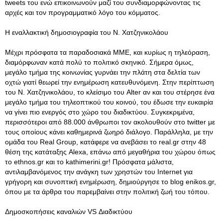
tweets του ενώ επικοινωνούν μαζί του συνδιαμορφώνοντας τις
αρχές και τον προγραμματικό λόγο του κόμματος.
Η εναλλακτική δημοσιογραφία του Ν. Χατζηνικολάου
Μέχρι πρόσφατα τα παραδοσιακά ΜΜΕ, και κυρίως η τηλεόραση,
διαμόρφωναν κατά πολύ το πολιτικό σκηνικό. Σήμερα όμως,
μεγάλο τμήμα της κοινωνίας γυρνάει την πλάτη στα δελτία των
οχτώ γιατί θεωρεί την ενημέρωση κατευθυνόμενη. Στην περίπτωση
του Ν. Χατζηνικολάου, το κλείσιμο του Alter αν και του στέρησε ένα
μεγάλο τμήμα του τηλεοπτικού του κοινού, του έδωσε την ευκαιρία
να γίνει πιο ενεργός στο χώρο του διαδικτύου. Συγκεκριμένα,
περισσότεροι από 88.000 άνθρωποι τον ακολουθούν στο twitter με
τους οποίους κάνει καθημερινά ζωηρό διάλογο. Παράλληλα, με την
ομάδα του Real Group, κατάφερε να ανεβάσει το real.gr στην 48
θέση της κατάταξης Alexa, επάνω από μεγαθήρια του χώρου όπως
το ethnos.gr και το kathimerini.gr! Πρόσφατα μάλιστα,
αντιλαμβανόμενος την ανάγκη των χρηστών του Internet για
γρήγορη και συνοπτική ενημέρωση, δημιούργησε το blog enikos.gr,
όπου με τα άρθρα του παρεμβαίνει στην πολιτική ζωή του τόπου.
Δημοσκοπήσεις καναλιών VS Διαδικτύου