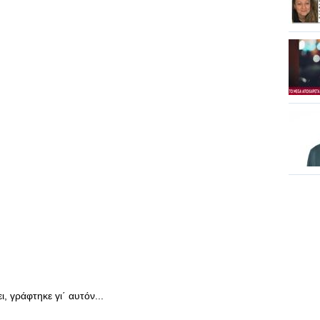
, γράφτηκε γι΄ αυτόν...