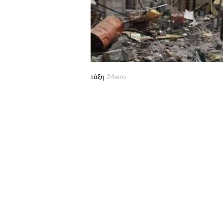
τάξη
24wro