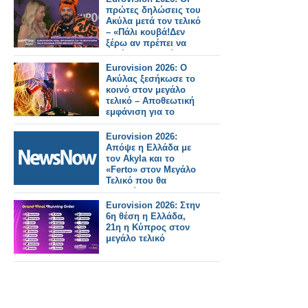
πρώτες δηλώσεις του
Ακύλα μετά τον τελικό
– «Πάλι κουβά!Δεν
ξέρω αν πρέπει να
ζητήσω συγγνώμη»
Eurovision 2026: Ο
Ακύλας ξεσήκωσε το
κοινό στον μεγάλο
τελικό – Αποθεωτική
εμφάνιση για το
«Ferto»
Eurovision 2026:
Απόψε η Ελλάδα με
τον Akyla και το
«Ferto» στον Μεγάλο
Τελικό που θα
μεταδώσει η ΕΡΤ1
Eurovision 2026: Στην
6η θέση η Ελλάδα,
21η η Κύπρος στον
μεγάλο τελικό