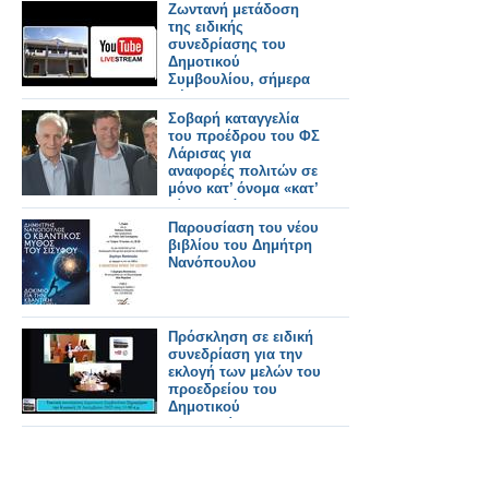
φωτογραφικό υλικό
Ζωντανή μετάδοση
της ειδικής
συνεδρίασης του
Δημοτικού
Συμβουλίου, σήμερα
Πέμπτη στις 06:00
μ.μ., για την εκλογή
Σοβαρή καταγγελία
των μελών του
του προέδρου του ΦΣ
Προεδρείου του
Λάρισας για
Δημοτικού
αναφορές πολιτών σε
Συμβουλίου και της
μόνο κατ’ όνομα «κατ’
Δημοτικής
οίκον» διάθεση ΦΥΚ
Επιτροπής.
Παρουσίαση του νέου
βιβλίου του Δημήτρη
Νανόπουλου
Πρόσκληση σε ειδική
συνεδρίαση για την
εκλογή των μελών του
προεδρείου του
Δημοτικού
Συμβουλίου και της
Δημοτικής Επιτροπής
την Τετάρτη 1 Ιουλίου.