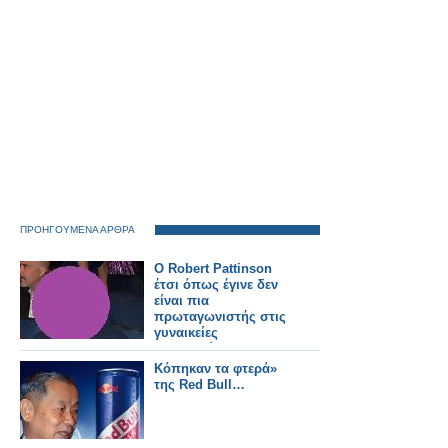
ΠΡΟΗΓΟΥΜΕΝΑ ΑΡΘΡΑ
Ο Robert Pattinson
έτσι όπως έγινε δεν
είναι πια
πρωταγωνιστής στις
γυναικείες
φαντασιώσεις!
Κόπηκαν τα φτερά»
της Red Bull…