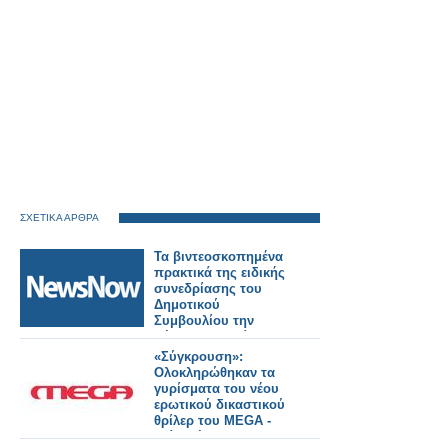
ΣΧΕΤΙΚΑ ΑΡΘΡΑ
Τα βιντεοσκοπημένα
πρακτικά της ειδικής
συνεδρίασης του
Δημοτικού
Συμβουλίου την
Πέμπτη 2 Ιουλίου
2026. Εκλογή νέου
«Σύγκρουση»:
Προεδρείου και
Ολοκληρώθηκαν τα
Δημοτικής
γυρίσματα του νέου
Επιτροπής.
ερωτικού δικαστικού
θρίλερ του MEGA -
Δείτε νέο backstage