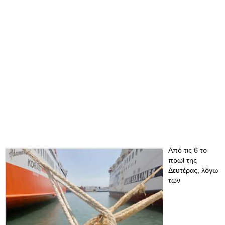
Από τις 6 το
πρωί της
Δευτέρας, λόγω
των