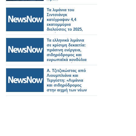
Τα λιμάνια του
Σιντσιάνγκ
κατέγραψαν 4,4
εκατομμύρια
διελεύσεις το 2025,
καθώς οι
σιδηροδρομικές
Τα ελληνικά λιμάνια
συνδέσεις με την
σε κρίσιμη δεκαετία:
Κεντρική Ασία
πράσινη ενέργεια,
ακμάζουν
σιδηρόδρομος και
ευρωπαϊκά κονδύλια
αναδιαμορφώνουν
τον ρόλο τους στη
Α. Τζιτζικώστας από
Μεσόγειο
Λιουμπλιάνα και
Τεργέστη: «Λιμάνια
και σιδηρόδρομος
στην αιχμή των νέων
στρατηγικών της ΕΕ
για τις υποδομές τις
οποίες θα
παρουσιάσουμε στις
αρχές του 2026»