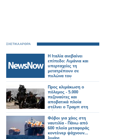
ΣΧΕΤΙΚΑ ΑΡΘΡΑ
Η Ιταλία ανεβαίνει
επίπεδο: Λιμάνια και
υπερταχείες τη
μετατρέπουν σε
πυλώνα του
ευρωπαϊκού logistics.
Προς κλιμάκωση ο
πόλεμος - 5.000
πεζοναύτες και
αποβατικά πλοία
στέλνει ο Τραμπ στη
Μέση Ανατολή
Φόβοι για χάος στη
ναυτιλία - Πάνω από
600 πλοία μεταφοράς
κοντέινερ ψάχνουν...
λιμάνι