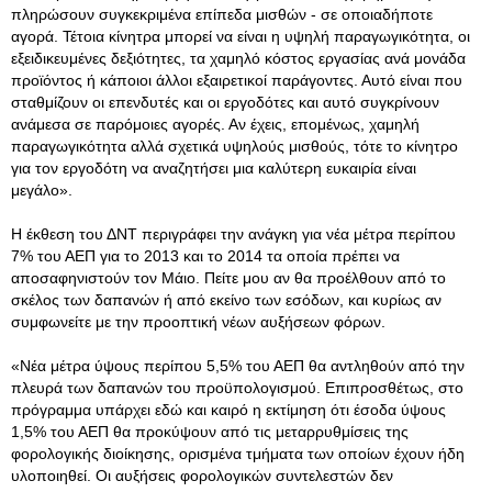
πληρώσουν συγκεκριμένα επίπεδα μισθών - σε οποιαδήποτε
αγορά. Τέτοια κίνητρα μπορεί να είναι η υψηλή παραγωγικότητα, οι
εξειδικευμένες δεξιότητες, τα χαμηλό κόστος εργασίας ανά μονάδα
προϊόντος ή κάποιοι άλλοι εξαιρετικοί παράγοντες. Αυτό είναι που
σταθμίζουν οι επενδυτές και οι εργοδότες και αυτό συγκρίνουν
ανάμεσα σε παρόμοιες αγορές. Αν έχεις, επομένως, χαμηλή
παραγωγικότητα αλλά σχετικά υψηλούς μισθούς, τότε το κίνητρο
για τον εργοδότη να αναζητήσει μια καλύτερη ευκαιρία είναι
μεγάλο».
Η έκθεση του ΔΝΤ περιγράφει την ανάγκη για νέα μέτρα περίπου
7% του ΑΕΠ για το 2013 και το 2014 τα οποία πρέπει να
αποσαφηνιστούν τον Μάιο. Πείτε μου αν θα προέλθουν από το
σκέλος των δαπανών ή από εκείνο των εσόδων, και κυρίως αν
συμφωνείτε με την προοπτική νέων αυξήσεων φόρων.
«Νέα μέτρα ύψους περίπου 5,5% του ΑΕΠ θα αντληθούν από την
πλευρά των δαπανών του προϋπολογισμού. Επιπροσθέτως, στο
πρόγραμμα υπάρχει εδώ και καιρό η εκτίμηση ότι έσοδα ύψους
1,5% του ΑΕΠ θα προκύψουν από τις μεταρρυθμίσεις της
φορολογικής διοίκησης, ορισμένα τμήματα των οποίων έχουν ήδη
υλοποιηθεί. Οι αυξήσεις φορολογικών συντελεστών δεν