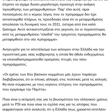
έπρεπε να είχαμε δώσει μεγαλύτερη προσοχή στην ανάγκη
προώθησης των μεταρρυθμίσεων. Παρ' όλα αυτά, είμαι
πεπεισμένος ότι ο κύριος λόγος που το πρόγραμμα δεν έχει
ανταποκριθεί πλήρως τις προσδοκίες είναι ότι οι μεταρρυθμίσεις
απώλεσαν τη δυναμική τους το 2011, ύστερα από ένα καλό
ξεκίνημα. Αυτό αντικατοπτρίζεται στο γεγονός ότι οι περισσότερες
από τις μεταρρυθμίσεις-"κλειδιά" του τρέχοντος προγράμματος θα
μεταφερθούν στο νέο πρόγραμμα».
Ανησυχείτε για το αποτέλεσμα των εκλογών στην Ελλάδα και την
προοπτική μιας νέας κυβέρνησης η οποία θα ήθελε ενδεχομένως
να επαναδιαπραγματευθεί ορισμένες πτυχές του νέου
προγράμματος;
«Οι ηγέτες των δύο βασικών κομμάτων μάς έχουν παράσχει
διαβεβαιώσεις ότι οι όποιες αλλαγές στις πολιτικές μετά τις εκλογές
θα είναι σύμφωνες με τους κύριους στόχους του προγράμματος
που εγκρίναμε την Πέμπτη».
Ποια είναι η εκτίμησή σας για τη βιωσιμότητα του ελληνικού χρέους
μετά το PSI και ποιο είναι το σχόλιό σας για τις απόψεις που
εκφράστηκαν από αναλυτές ότι η Ελλάδα ίσως χρειαστεί επιπλέον