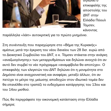
δηλώνει ο
επικεφαλής της
αποστολής του
ΔΝΤ στην
Ελλάδα Πόουλ
Τόμσεν,
κάνοντας
παράλληλα «λάιτ» αυτοκριτική για το πρώτο μνημόνιο.
Στη συνέντευξη που παραχώρησε στο «Βήμα της Κυριακής»
αμέσως μετά την έγκριση του νέου δανείου των 28 δισ. ευρώ από
το Διοικητικό Συμβούλιο του ΔΝΤ, ο κ. Τόμσεν στέκεται στην ανάγκη
«αναζωογόνησης» των μεταρρυθμίσεων και δηλώνει ανοιχτά ότι αν
αυτό δεν συμβεί το νέο πρόγραμμα «αναμφίβολα θα αποτύχει». Ο
επικεφαλής των ελεγκτών του ΔΝΤ δηλώνει ότι η μονιμότητα στο
Δημόσιο είναι αναχρονιστική και αναφέρει, μεταξύ άλλων, ότι αν
πετύχει το μέτρο της μείωσης αποδοχών στον ιδιωτικό τομέα δεν
θα επανέλθει στο τραπέζι το ενδεχόμενο κατάργησης του 13ου και
του 14ου μισθού.
Πώς θα περιγράφατε την οικονομική κατάσταση στην Ελλάδα
σήμερα;