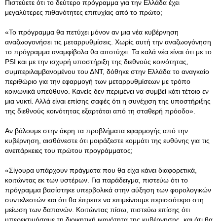
Πιστεύετε ότι το δεύτερο πρόγραμμα για την Ελλάδα έχει
μεγαλύτερες πιθανότητες επιτυχίας από το πρώτο;
«Το πρόγραμμα θα πετύχει μόνον αν μια νέα κυβέρνηση
αναζωογονήσει τις μεταρρυθμίσεις. Χωρίς αυτή την αναζωογόνηση
το πρόγραμμα αναμφίβολα θα αποτύχει. Τα καλά νέα είναι ότι με το
PSI και με την ισχυρή υποστήριξη της διεθνούς κοινότητας,
συμπεριλαμβανομένου του ΔΝΤ, δόθηκε στην Ελλάδα το αναγκαίο
περιθώριο για την εφαρμογή των μεταρρυθμίσεων με τρόπο
κοινωνικά υπεύθυνο. Κανείς δεν περιμένει να συμβεί κάτι τέτοιο εν
μια νυκτί. Αλλά είναι επίσης σαφές ότι η συνέχιση της υποστήριξης
της διεθνούς κοινότητας εξαρτάται από τη σταθερή πρόοδο».
Αν βάλουμε στην άκρη τα προβλήματα εφαρμογής από την
κυβέρνηση, αισθάνεστε ότι μοιράζεστε κομμάτι της ευθύνης για τις
ανεπάρκειες του πρώτου προγράμματος;
«Σίγουρα υπάρχουν πράγματα που θα είχα κάνει διαφορετικά,
κοιτώντας εκ των υστέρων. Για παράδειγμα, πιστεύω ότι το
πρόγραμμα βασίστηκε υπερβολικά στην αύξηση των φορολογικών
συντελεστών και ότι θα έπρεπε να επιμείνουμε περισσότερο στη
μείωση των δαπανών. Κοιτώντας πίσω, πιστεύω επίσης ότι
υπερεκτιμήσαμε τη διοικητική ικανότητα της κυβέρνησης, και ότι θα