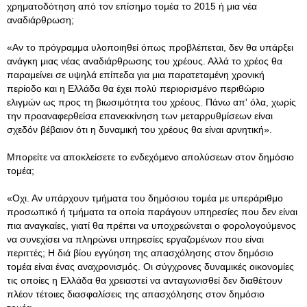
χρηματοδότηση από τον επίσημο τομέα το 2015 ή μια νέα
αναδιάρθρωση;
«Αν το πρόγραμμα υλοποιηθεί όπως προβλέπεται, δεν θα υπάρξει
ανάγκη μιας νέας αναδιάρθρωσης του χρέους. Αλλά το χρέος θα
παραμείνει σε υψηλά επίπεδα για μια παρατεταμένη χρονική
περίοδο και η Ελλάδα θα έχει πολύ περιορισμένο περιθώριο
ελιγμών ως προς τη βιωσιμότητα του χρέους. Πάνω απ' όλα, χωρίς
την προαναφερθείσα επανεκκίνηση των μεταρρυθμίσεων είναι
σχεδόν βέβαιον ότι η δυναμική του χρέους θα είναι αρνητική».
Μπορείτε να αποκλείσετε το ενδεχόμενο απολύσεων στον δημόσιο
τομέα;
«Οχι. Αν υπάρχουν τμήματα του δημόσιου τομέα με υπεράριθμο
προσωπικό ή τμήματα τα οποία παράγουν υπηρεσίες που δεν είναι
πια αναγκαίες, γιατί θα πρέπει να υποχρεώνεται ο φορολογούμενος
να συνεχίσει να πληρώνει υπηρεσίες εργαζομένων που είναι
περιττές; Η διά βίου εγγύηση της απασχόλησης στον δημόσιο
τομέα είναι ένας αναχρονισμός. Οι σύγχρονες δυναμικές οικονομίες
τις οποίες η Ελλάδα θα χρειαστεί να ανταγωνισθεί δεν διαθέτουν
πλέον τέτοιες διασφαλίσεις της απασχόλησης στον δημόσιο