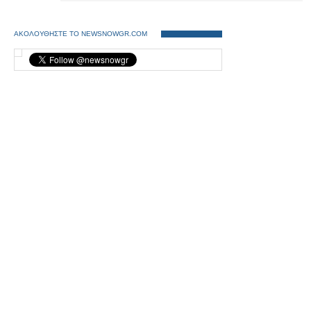
ΑΚΟΛΟΥΘΗΣΤΕ ΤΟ NEWSNOWGR.COM