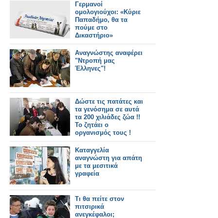
Γερμανοί
ομολογιούχοι: «Κύριε
Παπαδήμο, θα τα
πούμε στο
Δικαστήριο»
Αναγνώστης αναφέρει
"Ντροπή μας
Έλληνες"!
Δώστε τις πατάτες και
τα γενόσημα σε αυτά
τα 200 χιλιάδες ζώα !!
Το ζητάει ο
οργανισμός τους !
Καταγγελία
αναγνώστη για απάτη
με τα μεσιτικά
γραφεία
Τι θα πείτε στον
πιτσιρικά
ανεγκέφαλοι;