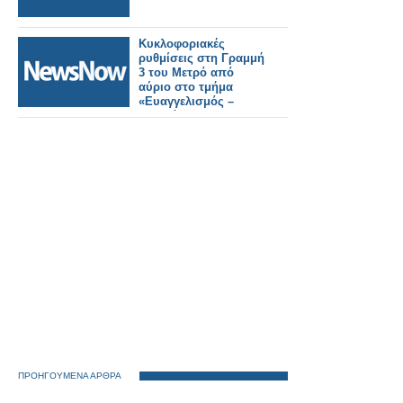
Κυκλοφοριακές
ρυθμίσεις στη Γραμμή
3 του Μετρό από
αύριο στο τμήμα
«Ευαγγελισμός –
Κατεχάκη» – Ποιοι
σταθμοί θα κλείνουν
στις 21:40.
ΠΡΟΗΓΟΥΜΕΝΑ ΑΡΘΡΑ