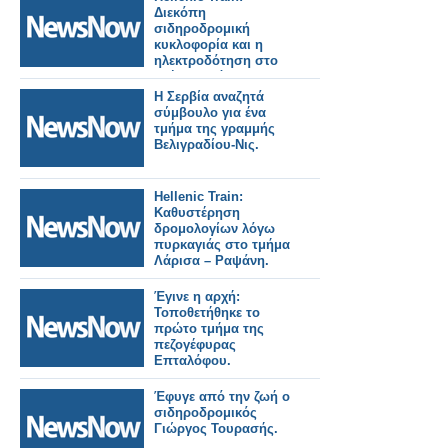
Διεκόπη
σιδηροδρομική
κυκλοφορία και η
ηλεκτροδότηση στο
τμήμα Οινόη –
Χαλκίδα, εξαιτίας
Η Σερβία αναζητά
πυρκαγιάς.
σύμβουλο για ένα
τμήμα της γραμμής
Βελιγραδίου-Νις.
Hellenic Train:
Καθυστέρηση
δρομολογίων λόγω
πυρκαγιάς στο τμήμα
Λάρισα – Ραψάνη.
Έγινε η αρχή:
Τοποθετήθηκε το
πρώτο τμήμα της
πεζογέφυρας
Επταλόφου.
Έφυγε από την ζωή ο
σιδηροδρομικός
Γιώργος Τουρασής.