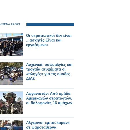
ΥΜΕΝΑ ΑΡΘΡΑ
Οι στρατιωτικοί δεν είναι
...ασκητές.Είναι και
εργαζόμενοι
Αυχενικά, οσφυαλγίες και
τροχαία ατυχήματα οι
«πληγές» για τις ομάδες
ΔΙΑΣ
Αφγανιστάν: Από ομάδα
Αμερικανών στρατιωτών,
οι δολοφονίες 16 αμάχων
Αλγερινοί «μπούκαραν»
σε ψαροταβέρνα