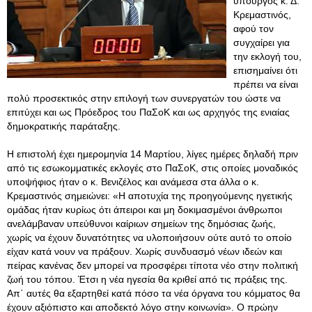
υπουργός κ. Δ.
Κρεμαστινός,
αφού τον
συγχαίρει για
την εκλογή του,
επισημαίνει ότι
πρέπει να είναι
πολύ προσεκτικός στην επιλογή των συνεργατών του ώστε να
επιτύχει και ως Πρόεδρος του ΠαΣοΚ και ως αρχηγός της ενιαίας
δημοκρατικής παράταξης.
Η επιστολή έχει ημερομηνία 14 Μαρτίου, λίγες ημέρες δηλαδή πριν
από τις εσωκομματικές εκλογές στο ΠαΣοΚ, στις οποίες μοναδικός
υποψήφιος ήταν ο κ. Βενιζέλος και ανάμεσα στα άλλα ο κ.
Κρεμαστινός σημειώνει: «Η αποτυχία της προηγούμενης ηγετικής
ομάδας ήταν κυρίως ότι άπειροι και μη δοκιμασμένοι άνθρωποι
ανελάμβαναν υπεύθυνοι καίριων σημείων της δημόσιας ζωής,
χωρίς να έχουν δυνατότητες να υλοποιήσουν ούτε αυτό το οποίο
είχαν κατά νουν να πράξουν. Χωρίς συνδυασμό νέων ιδεών και
πείρας κανένας δεν μπορεί να προσφέρει τίποτα νέο στην πολιτική
ζωή του τόπου. Έτσι η νέα ηγεσία θα κριθεί από τις πράξεις της
.
Απ΄ αυτές θα εξαρτηθεί κατά πόσο τα νέα όργανα του κόμματος θα
έχουν αξιόπιστο και αποδεκτό λόγο στην κοινωνία». Ο πρώην