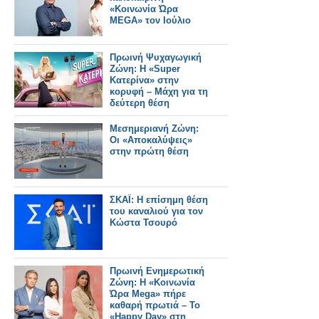
«Κοινωνία Ώρα
MEGA» τον Ιούλιο
Πρωινή Ψυχαγωγική
Ζώνη: Η «Super
Κατερίνα» στην
κορυφή – Μάχη για τη
δεύτερη θέση
Μεσημεριανή Ζώνη:
Οι «Αποκαλύψεις»
στην πρώτη θέση
ΣΚΑΪ: Η επίσημη θέση
του καναλιού για τον
Κώστα Τσουρό
Πρωινή Ενημερωτική
Ζώνη: Η «Κοινωνία
Ώρα Mega» πήρε
καθαρή πρωτιά – Το
«Happy Day» στη