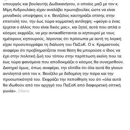
υπουργός και βουλευτής Δωδεκανήσου, ο οποίος μαζί με τον κ.
Μίμη Ανδρουλάκη είχαν αναλάβει πρωτοβουλίες ώστε να είναι
μοναδικός υποψήφιος ο κ. Βενιζέλος καυτηριάζει επίσης στην
επιστολή του, την έως τώρα κομματική αντίληψη: «φεύγει ο ένας
έρχεται ο άλλος που είναι δικός μας», και ζητεί, αυτά που απλά ο
κόσμος εκφράζει, να μην αντικαθίστανται οι κηπουροί με τους
ημέτερους κηπουρούς, λέγοντας ότι πρόσωπα με αυτή τη λογική
είχαν προσυπογράψει τη διάλυση του ΠαΣοΚ. Ο κ. Κρεμαστινός
αναφέρει ότι προβληματίζεται ποια θέση θα μπορούσε ο ίδιος να
έχει στην πολιτική ζωή του τόπου στην περίπτωση εκείνη που τα
έως τώρα φαινόμενα που αποδοκιμάζει ο κόσμος θα συνεχισθούν.
Διατηρεί όμως, όπως αναφέρει, την ελπίδα ότι όλα αυτά θα γίνουν
αντιληπτά από τον κ. Βενιζέλο με δεδομένη την πείρα και την
προσωπικότητά του. Εκφράζει την πεποίθηση του ότι «όλα αυτά
θα ιδωθούν από τον αρχηγό του ΠαΣοΚ από διαφορετική οπτική
γωνία».
24wro