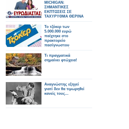
MICHIGAN:
ΣΗΜΑΝΤΙΚΕΣ
ΕΚΠΤΩΣΕΙΣ ΣΕ
ΤΑΧΥΡΥΘΜΑ ΘΕΡΙΝΑ
ΤΜΗΜΑΤΑ ΑΠΟ ΤΗΝ
ΕΥΡΩΔΙΑΣΤΑΣΗ
Το τζόκερ των
5.000.000 ευρώ
παίχτηκε στο
πρακτορείο
πασίγνωστου
Έλληνα.Διαβάστε
ποιος είναι
Τι πραγματικά
σημαίνει φτώχεια!
Αναγνώστης εξηγεί
γιατί δεν θα τιμωρηθεί
κανείς τους...