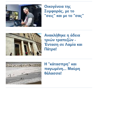
Οικογένεια της
Συμφοράς, με το
"σεις" και με το "σας"
Ανακλήθηκε η άδεια
τριών τραπεζών -
Ένταση σε Λαμία και
Πάτρα!
H "κάτασπρη" και
παγωμένη... Μαύρη
θάλασσα!