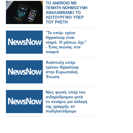
είναι υπέρ του
TO ANDROID ΜΕ
ελληνικού δημοσίου
ΤΕΝΗΤΗ ΝΟΗΜΟΣΥΝΗ
και του
ΑΝΑΛΑΜΒΑΝΕΙ ΤΟ
σιδηροδρόμου.
ΛΕΙΤΟΥΡΓΙΚΟ ΥΠΕΡ
ΤΟΥ ΡΗΣΤΗ
"Το υπέρ- τρένο
Hyperloop είναι
νεκρό. Ή μήπως όχι;"
- Ένας αιώνας στα
σκαριά
Ανάπτυξη υπέρ-
τρένου Hyperloop
στην Ευρωπαϊκή
Ένωση
Νέες φωνές υπέρ του
σιδηρόδρομου μετά
το σενάριο για αλλαγή
της γραμμής σε
ποδηλατόδρομο